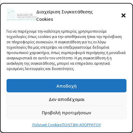
Η πιο χαρακτηριστική εκδήλωση είναι το ερύθημα
Διαχείριση Συγκατάθεσης
τύπου «πεταλούδας» στο πρόσωπο, το οποίο
Cookies
εντοπίζεται στα ζυγωματικά και στη ράχη της
Για να παρέχουμε την καλύτερη εμπειρία, χρησιμοποιούμε
μύτης. Το εξάνθημα αυτό εμφανίζεται συνήθως μετά
τεχνολογίες όπως cookies για την αποθήκευση ή/και την πρόσβαση
από έκθεση στον ήλιο και αποτελεί τυπικό εύρημα
σε πληροφορίες συσκευών. Η συγκατάθεση για τις εν λόγω
τεχνολογίες θα μας επιτρέψει να επεξεργαστούμε δεδομένα
του λύκου, χωρίς όμως να εμφανίζεται σε όλους τους
προσωπικού χαρακτήρα, όπως συμπεριφορά περιήγησης ή μοναδικά
ασθενείς.
αναγνωριστικά σε αυτόν τον ιστότοπο. Η μη συγκατάθεση ή η
ανάκληση της συγκατάθεσης, μπορεί να επηρεάσει αρνητικά
ορισμένες λειτουργίες και δυνατότητες.
Δερματικός Λύκος
Αποδοχή
Ο δερματικός λύκος μπορεί επίσης
να εκδηλωθεί
με
Δεν αποδέχομαι
ερυθρές ή /και πλάκες με απολέπιση,
Προβολή προτιμήσεων
φωτοευαισθησία, εξανθήματα στον κορμό και στα
άνω άκρα, καθώς και με βλάβες στο τριχωτό της
Πολιτική Cookies
ΠΟΛΙΤΙΚΗ ΑΠΟΡΡΗΤΟΥ
κεφαλής που συνοδεύονται από τριχόπτωση. Σε