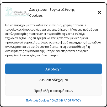
Ο
κνησμός
είναι συχνός στην εγκυμοσύνη,
Διαχείριση Συγκατάθεσης
ιδιαίτερα στην κοιλιά και το στήθος. Ωστόσο,
Cookies
μπορεί να αποτελεί σύμπτωμα πιο σοβαρών
καταστάσεων όπως η ενδοηπατική χολόσταση,
Για να παρέχουμε την καλύτερη εμπειρία, χρησιμοποιούμε
τεχνολογίες όπως cookies για την αποθήκευση ή/και την πρόσβαση
που συνοδεύεται από κνησμό στις παλάμες και
σε πληροφορίες συσκευών. Η συγκατάθεση για τις εν λόγω
τα πέλματα και αύξηση των χολικών οξέων στο
τεχνολογίες θα μας επιτρέψει να επεξεργαστούμε δεδομένα
προσωπικού χαρακτήρα, όπως συμπεριφορά περιήγησης ή μοναδικά
αίμα ή το πεμφιγοειδές της κύησης που
αναγνωριστικά σε αυτόν τον ιστότοπο. Η μη συγκατάθεση ή η
συνοδεύεται από εξάνθημα.
ανάκληση της συγκατάθεσης, μπορεί να επηρεάσει αρνητικά
ορισμένες λειτουργίες και δυνατότητες.
Πότε να επισκεφθείτε δερματολόγο:
Εάν ο
κνησμός είναι έντονος ή συνοδεύεται από άλλα
Αποδοχή
συμπτώματα, όπως ίκτερο, εξάνθημα, κόπωση
Δεν αποδέχομαι
πρέπει να επισκεφθείτε άμεσα έναν
δερματολόγο ή γυναικολόγο για περαιτέρω
Προβολή προτιμήσεων
αξιολόγηση.
Πολιτική Cookies
ΠΟΛΙΤΙΚΗ ΑΠΟΡΡΗΤΟΥ