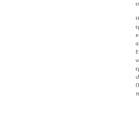
ε
Η
ε
κ
α
Ε
ν
ε
ι
Π
π