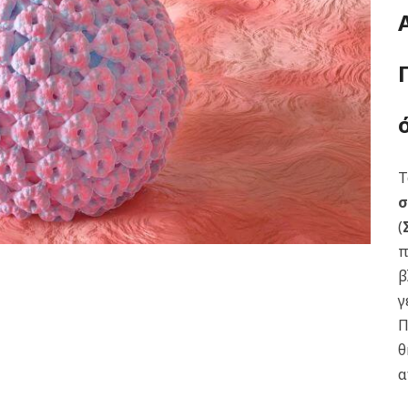
Τ
σ
(
π
β
γ
Π
θ
α