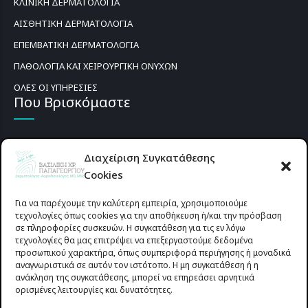
ΚΛΙΝΙΚΗ ΔΕΡΜΑΤΟΛΟΓΙΑ
ΑΙΣΘΗΤΙΚΗ ΔΕΡΜΑΤΟΛΟΓΙΑ
ΕΠΕΜΒΑΤΙΚΗ ΔΕΡΜΑΤΟΛΟΓΙΑ
ΠΑΘΟΛΟΓΙΑ ΚΑΙ ΧΕΙΡΟΥΡΓΙΚΗ ΟΝΥΧΩΝ
ΟΛΕΣ ΟΙ ΥΠΗΡΕΣΙΕΣ
Που Βρισκόμαστε
Διαχείριση Συγκατάθεσης
Cookies
Για να παρέχουμε την καλύτερη εμπειρία, χρησιμοποιούμε
τεχνολογίες όπως cookies για την αποθήκευση ή/και την πρόσβαση
σε πληροφορίες συσκευών. Η συγκατάθεση για τις εν λόγω
τεχνολογίες θα μας επιτρέψει να επεξεργαστούμε δεδομένα
προσωπικού χαρακτήρα, όπως συμπεριφορά περιήγησης ή μοναδικά
αναγνωριστικά σε αυτόν τον ιστότοπο. Η μη συγκατάθεση ή η
ανάκληση της συγκατάθεσης, μπορεί να επηρεάσει αρνητικά
ορισμένες λειτουργίες και δυνατότητες.