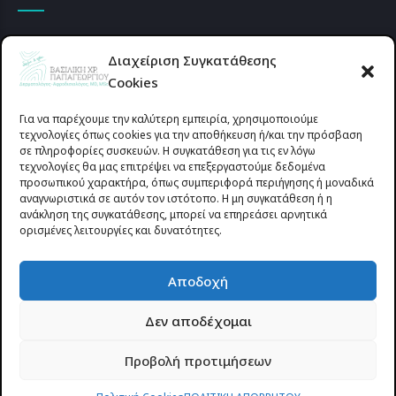
Διαχείριση Συγκατάθεσης
Cookies
Για να παρέχουμε την καλύτερη εμπειρία, χρησιμοποιούμε
τεχνολογίες όπως cookies για την αποθήκευση ή/και την πρόσβαση
σε πληροφορίες συσκευών. Η συγκατάθεση για τις εν λόγω
τεχνολογίες θα μας επιτρέψει να επεξεργαστούμε δεδομένα
προσωπικού χαρακτήρα, όπως συμπεριφορά περιήγησης ή μοναδικά
αναγνωριστικά σε αυτόν τον ιστότοπο. Η μη συγκατάθεση ή η
ανάκληση της συγκατάθεσης, μπορεί να επηρεάσει αρνητικά
ορισμένες λειτουργίες και δυνατότητες.
Προυσιωτίσσης 27 & Δ.Σταϊκου , Αγρίνιο 30133 (έναντι γηπέδου
Αποδοχή
Παναιτωλικού)
Δεν αποδέχομαι
© 2025 All rights reserved | dermapapageorgiou.gr | Designed by
Προβολή προτιμήσεων
Site-Forge.com