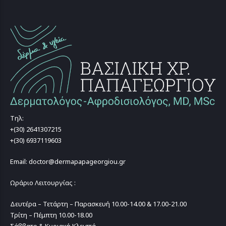
Τηλ:
+(30) 2641307215
+(30) 6937119603
Email: doctor@dermapapageorgiou.gr
Ωράριο Λειτουργίας :
Δευτέρα – Τετάρτη – Παρασκευή 10.00-14.00 & 17.00-21.00
Τρίτη – Πέμπτη 10.00-18.00
Σάββατο & Κυριακή Κλειστά