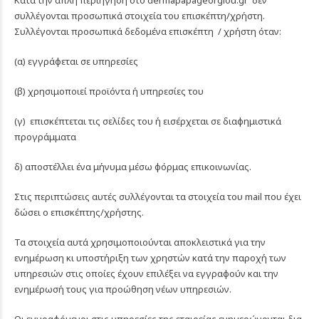
Κατά την απλή περιήγηση στο
dermapapageorgiou.gr
δέν
συλλέγονται προσωπικά στοιχεία του επισκέπτη/χρήστη.
Συλλέγονται προσωπικά δεδομένα επισκέπτη / χρήστη όταν:
(α) εγγράφεται σε υπηρεσίες
(β) χρησιμοποιεί προϊόντα ή υπηρεσίες του
(γ) επισκέπτεται τις σελίδες του ή εισέρχεται σε διαφημιστικά
προγράμματα
δ) αποστέλλει ένα μήνυμα μέσω φόρμας επικοινωνίας.
Στις περιπτώσεις αυτές συλλέγονται τα στοιχεία του mail που έχει
δώσει ο επισκέπτης/χρήστης.
Τα στοιχεία αυτά χρησιμοποιούνται αποκλειστικά για την
ενημέρωση κι υποστήριξη των χρηστών κατά την παροχή των
υπηρεσιών στις οποίες έχουν επιλέξει να εγγραφούν και την
ενημέρωσή τους για προώθηση νέων υπηρεσιών.