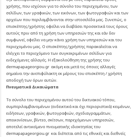
χρήσης, που ισχύουν για το σύνολο του περιεχομένου, των
σελίδων, των γραφικών, των εικόνων, των φωτογραφιών και των
αρχείων που περιλαμβάνονται στην ιστοσελίδα μας. Συνεπώς, ο
επισκέπτης/χρήστης οφείλει να διαβάσει προσεκτικά τους όρους
αυτούς πριν από τη χρήση των υπηρεσιών της και εάν δεν
συμφωνεί, οφείλει να μην κάνει χρήση των υπηρεσιών και του
περιεχομένου μας. Ο επισκέπτης/χρήστης παρακαλείται να
ελέγχει το περιεχόμενο των συγκεκριμένων σελίδων για
ενδεχόμενες αλλαγές. Η εξακολούθηση της χρήσης του
dermapapageorgiou.gr
ακόμη και μετά τις όποιες αλλαγές
σημαίνει την ανεπιφύλακτη εκ μέρους του επισκέπτη / χρήστη
αποδοχή των όρων αυτών.
Πνευματικά Δικαιώματα
Το σύνολο του περιεχομένου αυτού του δικτυακού τόπου,
συμπεριλαμβανομένων (ενδεικτικά και όχι περιοριστικά) κειμένων,
ειδήσεων, γραφικών, φωτογραφιών, σχεδιαγραμμάτων,
απεικονίσεων, βίντεο, σκίτσων, παρεχόμενων υπηρεσιών,
αποτελεί αντικείμενο πνευματικής ιδιοκτησίας του
dermapapageorgiou.gr
και διέπεται από τις εθνικές και διεθνείς