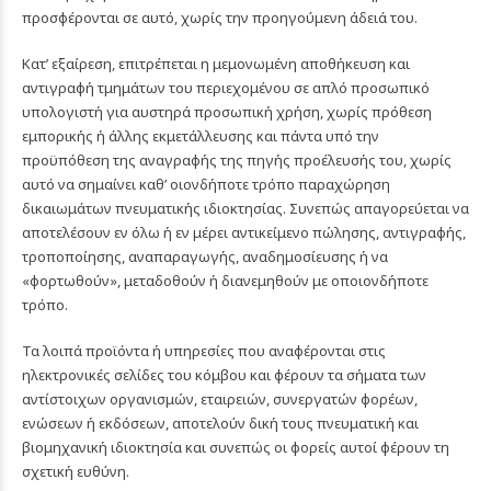
προσφέρονται σε αυτό, χωρίς την προηγούμενη άδειά του.
Κατ’ εξαίρεση, επιτρέπεται η μεμονωμένη αποθήκευση και
αντιγραφή τμημάτων του περιεχομένου σε απλό προσωπικό
υπολογιστή για αυστηρά προσωπική χρήση, χωρίς πρόθεση
εμπορικής ή άλλης εκμετάλλευσης και πάντα υπό την
προϋπόθεση της αναγραφής της πηγής προέλευσής του, χωρίς
αυτό να σημαίνει καθ’ οιονδήποτε τρόπο παραχώρηση
δικαιωμάτων πνευματικής ιδιοκτησίας. Συνεπώς απαγορεύεται να
αποτελέσουν εν όλω ή εν μέρει αντικείμενο πώλησης, αντιγραφής,
τροποποίησης, αναπαραγωγής, αναδημοσίευσης ή να
«φορτωθούν», μεταδοθούν ή διανεμηθούν με οποιονδήποτε
τρόπο.
Τα λοιπά προϊόντα ή υπηρεσίες που αναφέρονται στις
ηλεκτρονικές σελίδες του κόμβου και φέρουν τα σήματα των
αντίστοιχων οργανισμών, εταιρειών, συνεργατών φορέων,
ενώσεων ή εκδόσεων, αποτελούν δική τους πνευματική και
βιομηχανική ιδιοκτησία και συνεπώς οι φορείς αυτοί φέρουν τη
σχετική ευθύνη.