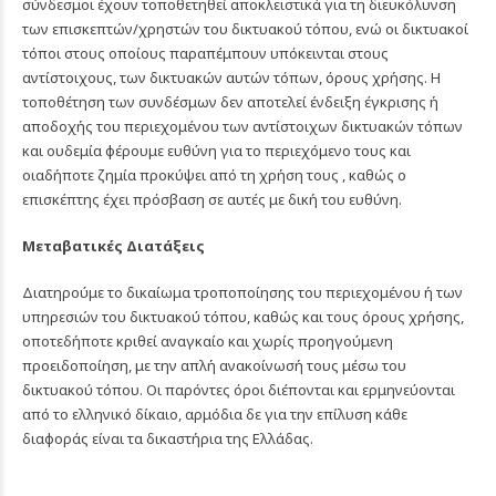
σύνδεσμοι έχουν τοποθετηθεί αποκλειστικά για τη διευκόλυνση
των επισκεπτών/χρηστών του δικτυακού τόπου, ενώ οι δικτυακοί
τόποι στους οποίους παραπέμπουν υπόκεινται στους
αντίστοιχους, των δικτυακών αυτών τόπων, όρους χρήσης. Η
τοποθέτηση των συνδέσμων δεν αποτελεί ένδειξη έγκρισης ή
αποδοχής του περιεχομένου των αντίστοιχων δικτυακών τόπων
και ουδεμία φέρουμε ευθύνη για το περιεχόμενο τους και
οιαδήποτε ζημία προκύψει από τη χρήση τους , καθώς ο
επισκέπτης έχει πρόσβαση σε αυτές με δική του ευθύνη.
Μεταβατικές Διατάξεις
Διατηρούμε το δικαίωμα τροποποίησης του περιεχομένου ή των
υπηρεσιών του δικτυακού τόπου, καθώς και τους όρους χρήσης,
οποτεδήποτε κριθεί αναγκαίο και χωρίς προηγούμενη
προειδοποίηση, με την απλή ανακοίνωσή τους μέσω του
δικτυακού τόπου. Οι παρόντες όροι διέπονται και ερμηνεύονται
από το ελληνικό δίκαιο, αρμόδια δε για την επίλυση κάθε
διαφοράς είναι τα δικαστήρια της Ελλάδας.