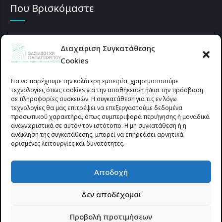
Που Βρισκόμαστε
Διαχείριση Συγκατάθεσης
Cookies
Για να παρέχουμε την καλύτερη εμπειρία, χρησιμοποιούμε
τεχνολογίες όπως cookies για την αποθήκευση ή/και την πρόσβαση
σε πληροφορίες συσκευών. Η συγκατάθεση για τις εν λόγω
τεχνολογίες θα μας επιτρέψει να επεξεργαστούμε δεδομένα
προσωπικού χαρακτήρα, όπως συμπεριφορά περιήγησης ή μοναδικά
αναγνωριστικά σε αυτόν τον ιστότοπο. Η μη συγκατάθεση ή η
ανάκληση της συγκατάθεσης, μπορεί να επηρεάσει αρνητικά
ορισμένες λειτουργίες και δυνατότητες.
Προυσιωτίσσης 27 & Δ.Σταϊκου , Αγρίνιο 30133 (έναντι γηπέδου
Αποδοχή
Παναιτωλικού)
Δεν αποδέχομαι
© 2025 All rights reserved | dermapapageorgiou.gr | Designed by
Προβολή προτιμήσεων
Site-Forge.com