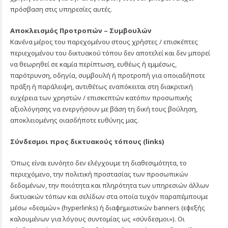
πρόσβαση στις υπηρεσίες αυτές.
Αποκλεισμός Προτροπών – Συμβουλών
Κανένα μέρος του παρεχομένου στους χρήστες / επισκέπτες
περιεχομένου του δικτυακού τόπου δεν αποτελεί και δεν μπορεί
να θεωρηθεί σε καμία περίπτωση, ευθέως ή εμμέσως,
παρότρυνση, οδηγία, συμβουλή ή προτροπή για οποιαδήποτε
πράξη ή παράλειψη, αντιθέτως εναπόκειται στη διακριτική
ευχέρεια των χρηστών / επισκεπτών κατόπιν προσωπικής
αξιολόγησης να ενεργήσουν με βάση τη δική τους βούληση,
αποκλειομένης οιασδήποτε ευθύνης μας.
Σύνδεσμοι προς δικτυακούς τόπους (links)
Όπως είναι ευνόητο δεν ελέγχουμε τη διαθεσιμότητα, το
περιεχόμενο, την πολιτική προστασίας των προσωπικών
δεδομένων, την ποιότητα και πληρότητα των υπηρεσιών άλλων
δικτυακών τόπων και σελίδων στα οποία τυχόν παραπέμπουμε
μέσω «δεσμών» (hyperlinks) ή διαφημιστικών banners (εφεξής
καλουμένων για λόγους συντομίας ως «σύνδεσμοι»). Οι