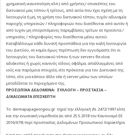
χρηματική ικανοποίηση κλπ.) από χρήστες/ επισκέπτες του
δικτυακού μας τόπου ή τρίτους, από αιτία που έχει σχέση με τη
λειτουργία ή μη, τη χρήση του δικτυακού τόπου, τυχόν αδυναμία
παροχής υπηρεσιών / πληροφοριών που διατίθενται από αυτόν ή
από τυχόν μη επιτρεπόμενες παρεμβάσεις τρίτων σε προϊόντα /
υπηρεσίες / πληροφορίες που διατίθενται μέσω αυτού.
Καταβάλλουμε κάθε δυνατή προσπάθεια για την καλή λειτουργία
του Δικτύου, σε καμία όμως περίπτωση δεν εγγυόμαστε ότι οι
λειτουργίες του δικτυακού τόπου ή των servers θα είναι
αδιάκοπες ή χωρίς κανενός είδους σφάλμα, απαλλαγμένες από
ιούς και παρόμοια στοιχεία, είτε πρόκειται για τον Δικτυακό της
τόπο, είτε για κάποιο άλλο site ή server μέσω των οποίων
μεταδίδεται το περιεχόμενο της.
ΠΡΟΣΩΠΙΚΑ ΔΕΔΟΜΕΝΑ: ΣΥΛΛΟΓΗ – ΠΡΟΣΤΑΣΙΑ –
ΔΙΚΑΙΩΜΑΤΑ ΕΠΙΣΚΕΠΤΗ
Το
dermapapageorgiou.gr
τηρεί την ελληνική (Ν. 2472/1997 κλπ)
και την ενωσιακή νομοθεσία (κι από 25.5.2018 τον Κανονισμό ΕΕ
2016/679) περί προστασίας Δεδομένων Προσωπικού Χαρακτήρα