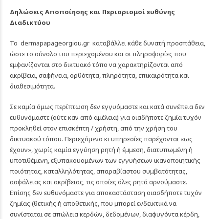
Δηλώσεις Αποποίησης και Περιορισμοί ευθύνης
Διαδικτύου
Το
dermapapageorgiou.gr
καταβάλλει κάθε δυνατή προσπάθεια,
ώστε το σύνολο του περιεχομένου και οι πληροφορίες που
εμφανίζονται στο δικτυακό τόπο να χαρακτηρίζονται από
ακρίβεια, σαφήνεια, ορθότητα, πληρότητα, επικαιρότητα και
διαθεσιμότητα.
Σε καμία όμως περίπτωση δεν εγγυόμαστε και κατά συνέπεια δεν
ευθυνόμαστε (ούτε καν από αμέλεια) για οιαδήποτε ζημία τυχόν
προκληθεί στον επισκέπτη / χρήστη, από την χρήση του
δικτυακού τόπου. Περιεχόμενο κι υπηρεσίες παρέχονται «ως
έχουν», χωρίς καμία εγγύηση ρητή ή έμμεση, διατυπωμένη ή
υποτιθέμενη, εξυπακουομένων των εγγυήσεων ικανοποιητικής
ποιότητας, καταλληλότητας, απαραβίαστου συμβατότητας,
ασφάλειας και ακρίβειας, τις οποίες όλες ρητά αρνούμαστε.
Επίσης δεν ευθυνόμαστε για αποκαστάσταση οιασδήποτε τυχόν
ζημίας (θετικής ή αποθετικής, που μπορεί ενδεικτικά να
συνίσταται σε απώλεια κερδών, δεδομένων, διαφυγόντα κέρδη,