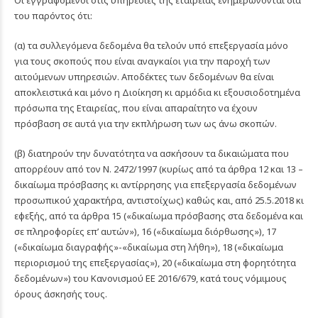
Οι εγγραφόμενοι στις υπηρεσίες της εταιρείας ενημερώνονται δια
του παρόντος ότι:
(α) τα συλλεγόμενα δεδομένα θα τελούν υπό επεξεργασία μόνο
για τους σκοπούς που είναι αναγκαίοι για την παροχή των
αιτούμενων υπηρεσιών. Αποδέκτες των δεδομένων θα είναι
αποκλειστικά και μόνο η Διοίκηση κι αρμόδια κι εξουσιοδοτημένα
πρόσωπα της Εταιρείας, που είναι απαραίτητο να έχουν
πρόσβαση σε αυτά για την εκπλήρωση των ως άνω σκοπών.
(β) διατηρούν την δυνατότητα να ασκήσουν τα δικαιώματα που
απορρέουν από τον Ν. 2472/1997 (κυρίως από τα άρθρα 12 και 13 –
δικαίωμα πρόσβασης κι αντίρρησης για επεξεργασία δεδομένων
προσωπικού χαρακτήρα, αντιστοίχως) καθώς και, από 25.5.2018 κι
εφεξής, από τα άρθρα 15 («δικαίωμα πρόσβασης στα δεδομένα και
σε πληροφορίες επ’ αυτών»), 16 («δικαίωμα διόρθωσης»), 17
(«δικαίωμα διαγραφής»-«δικαίωμα στη λήθη»), 18 («δικαίωμα
περιορισμού της επεξεργασίας»), 20 («δικαίωμα στη φορητότητα
δεδομένων») του Κανονισμού ΕΕ 2016/679, κατά τους νόμιμους
όρους άσκησής τους.