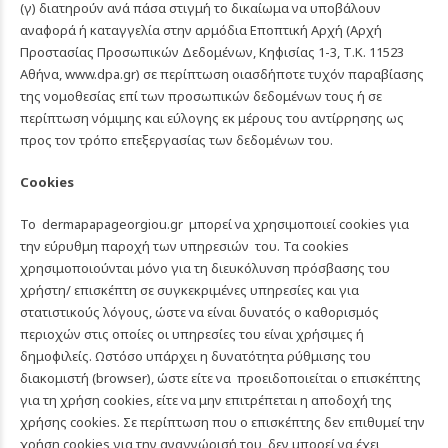
(γ) διατηρούν ανά πάσα στιγμή το δικαίωμα να υποβάλουν
αναφορά ή καταγγελία στην αρμόδια Εποπτική Αρχή (Αρχή
Προστασίας Προσωπικών Δεδομένων, Κηφισίας 1-3, Τ.Κ. 11523
Αθήνα,
www.dpa.gr
) σε περίπτωση οιασδήποτε τυχόν παραβίασης
της νομοθεσίας επί των προσωπικών δεδομένων τους ή σε
περίπτωση νόμιμης και εύλογης εκ μέρους του αντίρρησης ως
προς τον τρόπο επεξεργασίας των δεδομένων του.
Cookies
To
dermapapageorgiou.gr
μπορεί να χρησιμοποιεί cookies για
την εύρυθμη παροχή των υπηρεσιών του. Τα cookies
χρησιμοποιούνται μόνο για τη διευκόλυνση πρόσβασης του
χρήστη/ επισκέπτη σε συγκεκριμένες υπηρεσίες και για
στατιστικούς λόγους, ώστε να είναι δυνατός ο καθορισμός
περιοχών στις οποίες οι υπηρεσίες του είναι χρήσιμες ή
δημοφιλείς. Ωστόσο υπάρχει η δυνατότητα ρύθμισης του
διακομιστή (browser), ώστε είτε να προειδοποιείται ο επισκέπτης
για τη χρήση cookies, είτε να μην επιτρέπεται η αποδοχή της
χρήσης cookies. Σε περίπτωση που ο επισκέπτης δεν επιθυμεί την
χρήση cookies για την αναγνώρισή του, δεν μπορεί να έχει