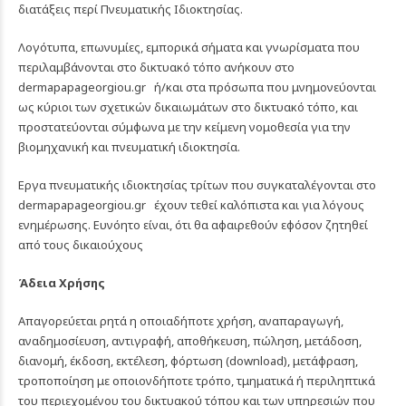
διατάξεις περί Πνευματικής Ιδιοκτησίας.
Λογότυπα, επωνυμίες, εμπορικά σήματα και γνωρίσματα που
περιλαμβάνονται στο δικτυακό τόπο ανήκουν στο
dermapapageorgiou.gr
ή/και στα πρόσωπα που μνημονεύονται
ως κύριοι των σχετικών δικαιωμάτων στο δικτυακό τόπο, και
προστατεύονται σύμφωνα με την κείμενη νομοθεσία για την
βιομηχανική και πνευματική ιδιοκτησία.
Εργα πνευματικής ιδιοκτησίας τρίτων που συγκαταλέγονται στο
dermapapageorgiou.gr
έχουν τεθεί καλόπιστα και για λόγους
ενημέρωσης. Ευνόητο είναι, ότι θα αφαιρεθούν εφόσον ζητηθεί
από τους δικαιούχους
Άδεια Χρήσης
Απαγορεύεται ρητά η οποιαδήποτε χρήση, αναπαραγωγή,
αναδημοσίευση, αντιγραφή, αποθήκευση, πώληση, μετάδοση,
διανομή, έκδοση, εκτέλεση, φόρτωση (download), μετάφραση,
τροποποίηση με οποιονδήποτε τρόπο, τμηματικά ή περιληπτικά
του περιεχομένου του δικτυακού τόπου και των υπηρεσιών που