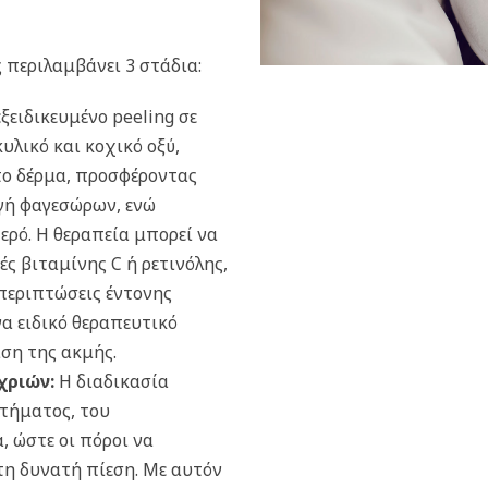
 περιλαμβάνει 3 στάδια:
ξειδικευμένο peeling σε
υλικό και κοχικό οξύ,
το δέρμα, προσφέροντας
γή φαγεσώρων, ενώ
ερό. Η θεραπεία μπορεί να
ς βιταμίνης C ή ρετινόλης,
 περιπτώσεις έντονης
να ειδικό θεραπευτικό
ση της ακμής.
χριών:
Η διαδικασία
ρτήματος, του
α, ώστε οι πόροι να
τη δυνατή πίεση. Με αυτόν