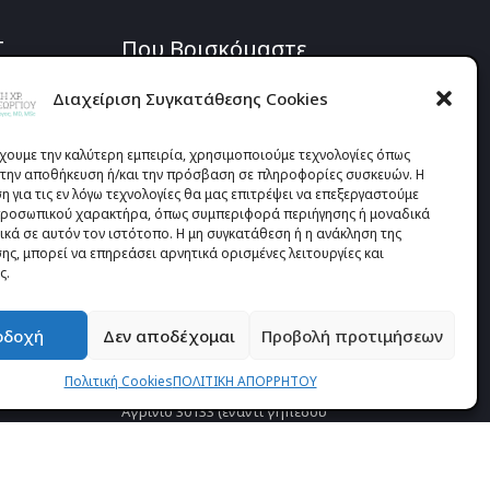
Σ
Που Βρισκόμαστε
Διαχείριση Συγκατάθεσης Cookies
έχουμε την καλύτερη εμπειρία, χρησιμοποιούμε τεχνολογίες όπως
α την αποθήκευση ή/και την πρόσβαση σε πληροφορίες συσκευών. Η
 για τις εν λόγω τεχνολογίες θα μας επιτρέψει να επεξεργαστούμε
ΟΝΥΧΩΝ
ροσωπικού χαρακτήρα, όπως συμπεριφορά περιήγησης ή μοναδικά
ικά σε αυτόν τον ιστότοπο. Η μη συγκατάθεση ή η ανάκληση της
ς, μπορεί να επηρεάσει αρνητικά ορισμένες λειτουργίες και
ς.
οδοχή
Δεν αποδέχομαι
Προβολή προτιμήσεων
Πολιτική Cookies
ΠΟΛΙΤΙΚΗ ΑΠΟΡΡΗΤΟΥ
Προυσιωτίσσης 27 & Δ.Σταϊκου ,
Αγρίνιο 30133 (έναντι γηπέδου
Παναιτωλικού)