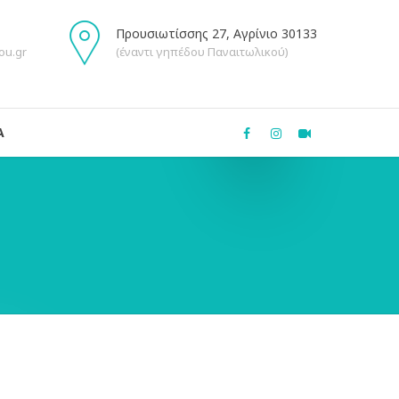
Προυσιωτίσσης 27, Αγρίνιο 30133
ou.gr
(έναντι γηπέδου Παναιτωλικού)
Α