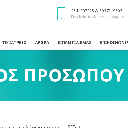
2641307215 & 6937119603
Email: doctor@dermapapageorgi
ΤΟ ΙΑΤΡΕΙΟ
ΑΡΘΡΑ
ΕΙΠΑΝ ΓΙΑ ΕΜΑΣ
ΕΠΙΚΟΙΝΩΝΙ
ΟΣ ΠΡΟΣΩΠΟΥ
τε της τη λάμψη που της αξίζει!