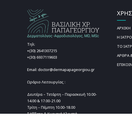
ΧΡΗΣ
ΑΡΧΙΚΗ
Η ΙΑΤΡ
Τηλ:
ΤΟ ΙΑΤ
+(30) 2641307215
ΑΡΘΡΑ &
+(30) 6937119603
ΕΠΙΚΟΙ
Email: doctor@dermapapageorgiou.gr
Ωράριο Λειτουργίας :
Δευτέρα – Τετάρτη – Παρασκευή 10.00-
14.00 & 17.00-21.00
Τρίτη – Πέμπτη 10.00-18.00
Σάββατο & Κυριακή Κλειστά