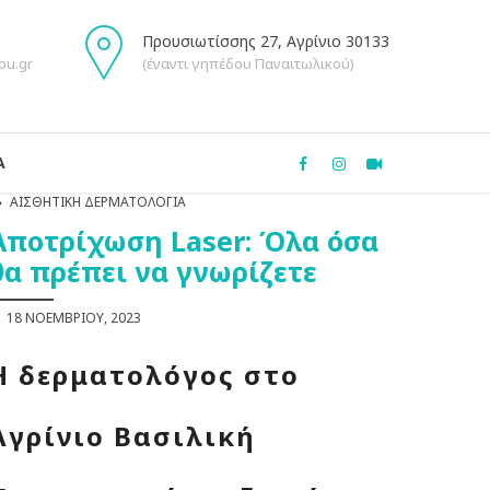
Προυσιωτίσσης 27, Αγρίνιο 30133
ou.gr
(έναντι γηπέδου Παναιτωλικού)
Α
ΑΙΣΘΗΤΙΚΉ ΔΕΡΜΑΤΟΛΟΓΊΑ
Aποτρίχωση Laser: Όλα όσα
θα πρέπει να γνωρίζετε
18 ΝΟΕΜΒΡΊΟΥ, 2023
Η δερματολόγος στο
Αγρίνιο Βασιλική