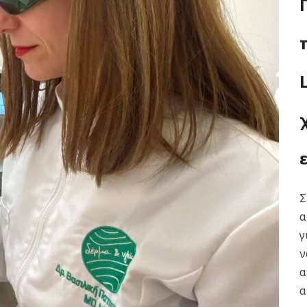
Σ
α
γ
ν
α
α