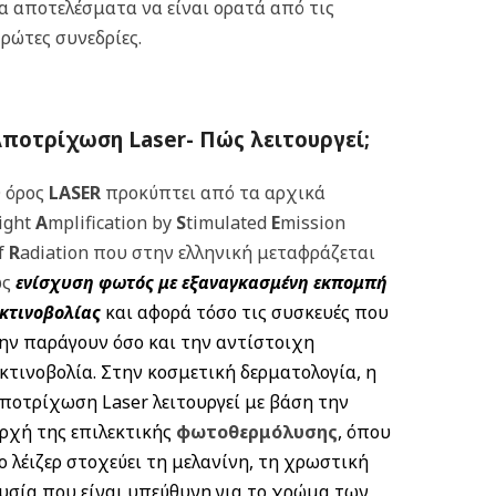
α αποτελέσματα να είναι ορατά από τις
ρώτες συνεδρίες.
Aποτρίχωση Laser-
Πώς λειτουργεί
;
 όρος
LASER
προκύπτει από τα αρχικά
ight
A
mplification by
S
timulated
E
mission
f
R
adiation που στην ελληνική μεταφράζεται
ως
ενίσχυση φωτός με εξαναγκασμένη εκπομπή
κτινοβολίας
και αφορά τόσο τις συσκευές που
ην παράγουν όσο και την αντίστοιχη
κτινοβολία. Στην κοσμετική δερματολογία, η
ποτρίχωση Laser λειτουργεί με βάση την
ρχή της επιλεκτικής
φωτοθερμόλυσης
, όπου
ο λέιζερ στοχεύει τη μελανίνη, τη χρωστική
υσία που είναι υπεύθυνη για το χρώμα των