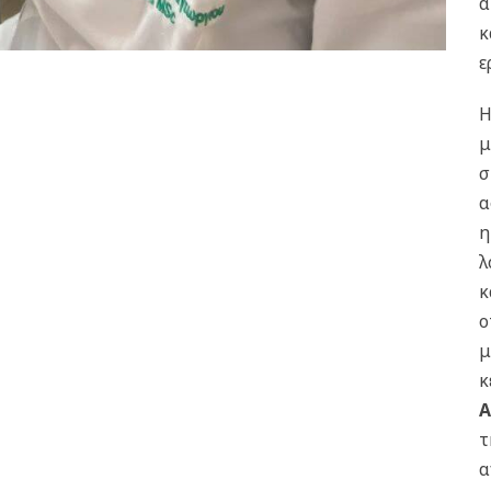
α
κ
ε
Η
μ
σ
α
η
λ
κ
ο
μ
κ
Α
τ
α