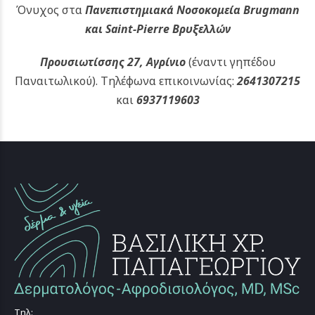
Όνυχος στα
Πανεπιστημιακά Νοσοκομεία Brugmann
και Saint-Pierre Βρυξελλών
Προυσιωτίσσης 27, Αγρίνιο
(έναντι γηπέδου
Παναιτωλικού).
Τηλέφωνα επικοινωνίας:
2641307215
και
6937119603
Τηλ: