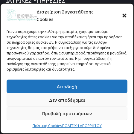
ΙΑΤΡΙΚΕΣ ΥΠΗΡΕΣΙΕΣ
Διαχείριση Συγκατάθεσης
ΚΛΙΝΙΚΗ ΔΕΡΜΑΤΟΛΟΓΙΑ
Cookies
ΑΙΣΘΗΤΙΚΗ ΔΕΡΜΑΤΟΛΟΓΙΑ
Για να παρέχουμε την καλύτερη εμπειρία, χρησιμοποιούμε
ΕΠΕΜΒΑΤΙΚΗ ΔΕΡΜΑΤΟΛΟΓΙΑ
τεχνολογίες όπως cookies για την αποθήκευση ή/και την πρόσβαση
σε πληροφορίες συσκευών. Η συγκατάθεση για τις εν λόγω
ΠΑΘΟΛΟΓΙΑ ΚΑΙ ΧΕΙΡΟΥΡΓΙΚΗ ΟΝΥΧΩΝ
τεχνολογίες θα μας επιτρέψει να επεξεργαστούμε δεδομένα
ΟΛΕΣ ΟΙ ΥΠΗΡΕΣΙΕΣ
προσωπικού χαρακτήρα, όπως συμπεριφορά περιήγησης ή μοναδικά
Που Βρισκόμαστε
αναγνωριστικά σε αυτόν τον ιστότοπο. Η μη συγκατάθεση ή η
ανάκληση της συγκατάθεσης, μπορεί να επηρεάσει αρνητικά
ορισμένες λειτουργίες και δυνατότητες.
Αποδοχή
Δεν αποδέχομαι
Προβολή προτιμήσεων
Πολιτική Cookies
ΠΟΛΙΤΙΚΗ ΑΠΟΡΡΗΤΟΥ