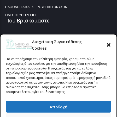
ΠΑΘΟΛΟΓΙΑ ΚΑΙ ΧΕΙΡΟΥΡΓΙΚΗ ΟΝΥΧΩΝ
ΟΛΕΣ ΟΙ ΥΠΗΡΕΣΙΕΣ
Που Βρισκόμαστε
Διαχείριση Συγκατάθεσης
Cookies
Για να παρέχουμε την καλύτερη εμπειρία, χρησιμοποιούμε
τεχνολογίες όπως cookies για την αποθήκευση ή/και την πρόσβαση
σε πληροφορίες συσκευών. Η συγκατάθεση για τις εν λόγω
τεχνολογίες θα μας επιτρέψει να επεξεργαστούμε δεδομένα
προσωπικού χαρακτήρα, όπως συμπεριφορά περιήγησης ή μοναδικά
αναγνωριστικά σε αυτόν τον ιστότοπο. Η μη συγκατάθεση ή η
ανάκληση της συγκατάθεσης, μπορεί να επηρεάσει αρνητικά
ορισμένες λειτουργίες και δυνατότητες.
Προυσιωτίσσης 27 & Δ.Σταϊκου , Αγρίνιο 30133 (έναντι γηπέδου
Αποδοχή
Παναιτωλικού)