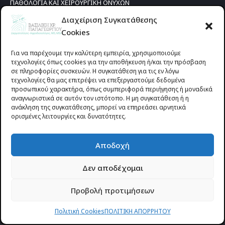
ΠΑΘΟΛΟΓΙΑ ΚΑΙ ΧΕΙΡΟΥΡΓΙΚΗ ΟΝΥΧΩΝ
ΟΛΕΣ ΟΙ ΥΠΗΡΕΣΙΕΣ
Διαχείριση Συγκατάθεσης
Που Βρισκόμαστε
Cookies
Για να παρέχουμε την καλύτερη εμπειρία, χρησιμοποιούμε
τεχνολογίες όπως cookies για την αποθήκευση ή/και την πρόσβαση
σε πληροφορίες συσκευών. Η συγκατάθεση για τις εν λόγω
τεχνολογίες θα μας επιτρέψει να επεξεργαστούμε δεδομένα
προσωπικού χαρακτήρα, όπως συμπεριφορά περιήγησης ή μοναδικά
αναγνωριστικά σε αυτόν τον ιστότοπο. Η μη συγκατάθεση ή η
ανάκληση της συγκατάθεσης, μπορεί να επηρεάσει αρνητικά
ορισμένες λειτουργίες και δυνατότητες.
Αποδοχή
Δεν αποδέχομαι
Προυσιωτίσσης 27 & Δ.Σταϊκου , Αγρίνιο 30133 (έναντι γηπέδου
Προβολή προτιμήσεων
Παναιτωλικού)
Πολιτική Cookies
ΠΟΛΙΤΙΚΗ ΑΠΟΡΡΗΤΟΥ