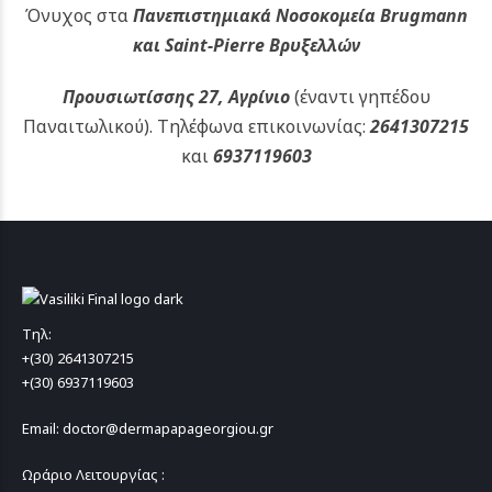
Όνυχος στα
Πανεπιστημιακά Νοσοκομεία Brugmann
και Saint-Pierre Βρυξελλών
Προυσιωτίσσης 27, Αγρίνιο
(έναντι γηπέδου
Παναιτωλικού).
Τηλέφωνα επικοινωνίας:
2641307215
και
6937119603
Τηλ:
+(30) 2641307215
+(30) 6937119603
Email: doctor@dermapapageorgiou.gr
Ωράριο Λειτουργίας :