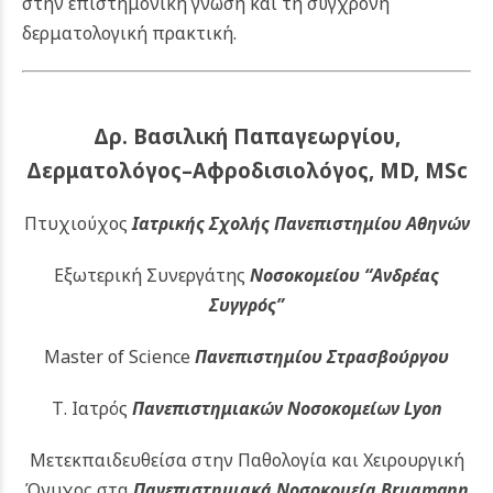
στην επιστημονική γνώση και τη σύγχρονη
δερματολογική πρακτική.
Δρ. Βασιλική Παπαγεωργίου,
Δερματολόγος–Αφροδισιολόγος, MD, MSc
Πτυχιούχος
Ιατρικής Σχολής Πανεπιστημίου Αθηνών
Εξωτερική Συνεργάτης
Νοσοκομείου
“Ανδρέας
Συγγρός”
Master of Science
Πανεπιστημίου Στρασβούργου
Τ. Ιατρός
Πανεπιστημιακών
Νοσοκομείων Lyon
Μετεκπαιδευθείσα στην Παθολογία και Χειρουργική
Όνυχος στα
Πανεπιστημιακά Νοσοκομεία Brugmann