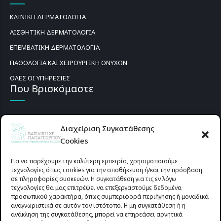
ΚΛΙΝΙΚΗ ΔΕΡΜΑΤΟΛΟΓΙΑ
ΑΙΣΘΗΤΙΚΗ ΔΕΡΜΑΤΟΛΟΓΙΑ
ΕΠΕΜΒΑΤΙΚΗ ΔΕΡΜΑΤΟΛΟΓΙΑ
ΠΑΘΟΛΟΓΙΑ ΚΑΙ ΧΕΙΡΟΥΡΓΙΚΗ ΟΝΥΧΩΝ
ΟΛΕΣ ΟΙ ΥΠΗΡΕΣΙΕΣ
Που Βρισκόμαστε
Διαχείριση Συγκατάθεσης
Cookies
Για να παρέχουμε την καλύτερη εμπειρία, χρησιμοποιούμε
τεχνολογίες όπως cookies για την αποθήκευση ή/και την πρόσβαση
σε πληροφορίες συσκευών. Η συγκατάθεση για τις εν λόγω
τεχνολογίες θα μας επιτρέψει να επεξεργαστούμε δεδομένα
προσωπικού χαρακτήρα, όπως συμπεριφορά περιήγησης ή μοναδικά
αναγνωριστικά σε αυτόν τον ιστότοπο. Η μη συγκατάθεση ή η
ανάκληση της συγκατάθεσης, μπορεί να επηρεάσει αρνητικά