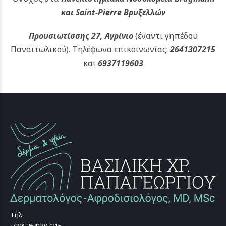
και Saint-Pierre Βρυξελλών
Προυσιωτίσσης 27, Αγρίνιο
(έναντι γηπέδου
Παναιτωλικού).
Τηλέφωνα επικοινωνίας:
2641307215
και
6937119603
Τηλ: