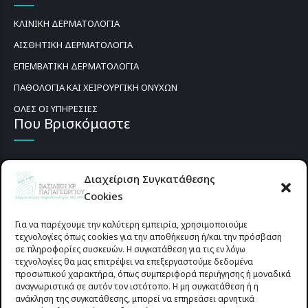
ΚΛΙΝΙΚΗ ΔΕΡΜΑΤΟΛΟΓΙΑ
ΑΙΣΘΗΤΙΚΗ ΔΕΡΜΑΤΟΛΟΓΙΑ
ΕΠΕΜΒΑΤΙΚΗ ΔΕΡΜΑΤΟΛΟΓΙΑ
ΠΑΘΟΛΟΓΙΑ ΚΑΙ ΧΕΙΡΟΥΡΓΙΚΗ ΟΝΥΧΩΝ
ΟΛΕΣ ΟΙ ΥΠΗΡΕΣΙΕΣ
Που Βρισκόμαστε
Διαχείριση Συγκατάθεσης
Cookies
Για να παρέχουμε την καλύτερη εμπειρία, χρησιμοποιούμε
τεχνολογίες όπως cookies για την αποθήκευση ή/και την πρόσβαση
σε πληροφορίες συσκευών. Η συγκατάθεση για τις εν λόγω
τεχνολογίες θα μας επιτρέψει να επεξεργαστούμε δεδομένα
προσωπικού χαρακτήρα, όπως συμπεριφορά περιήγησης ή μοναδικά
αναγνωριστικά σε αυτόν τον ιστότοπο. Η μη συγκατάθεση ή η
ανάκληση της συγκατάθεσης, μπορεί να επηρεάσει αρνητικά