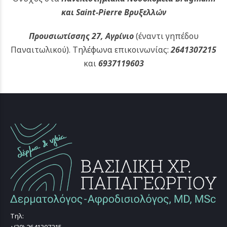
και Saint-Pierre Βρυξελλών
Προυσιωτίσσης 27, Αγρίνιο
(έναντι γηπέδου
Παναιτωλικού).
Τηλέφωνα επικοινωνίας:
2641307215
και
6937119603
Τηλ: