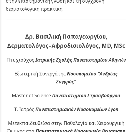
στην επιστημονική γνώση και τη σύγχρονη
δερματολογική πρακτική.
Δρ. Βασιλική Παπαγεωργίου,
Δερματολόγος–Αφροδισιολόγος, MD, MSc
Πτυχιούχος
Ιατρικής Σχολής Πανεπιστημίου Αθηνών
Εξωτερική Συνεργάτης
Νοσοκομείου
“Ανδρέας
Συγγρός”
Master of Science
Πανεπιστημίου Στρασβούργου
Τ. Ιατρός
Πανεπιστημιακών
Νοσοκομείων Lyon
Μετεκπαιδευθείσα στην Παθολογία και Χειρουργική
Όνυχος στα
Πανεπιστημιακά Νοσοκομεία Brugmann