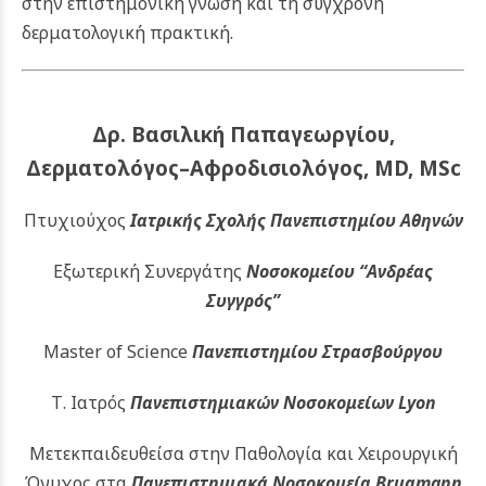
στην επιστημονική γνώση και τη σύγχρονη
δερματολογική πρακτική.
Δρ. Βασιλική Παπαγεωργίου,
Δερματολόγος–Αφροδισιολόγος, MD, MSc
Πτυχιούχος
Ιατρικής Σχολής Πανεπιστημίου Αθηνών
Εξωτερική Συνεργάτης
Νοσοκομείου
“Ανδρέας
Συγγρός”
Master of Science
Πανεπιστημίου Στρασβούργου
Τ. Ιατρός
Πανεπιστημιακών
Νοσοκομείων Lyon
Μετεκπαιδευθείσα στην Παθολογία και Χειρουργική
Όνυχος στα
Πανεπιστημιακά Νοσοκομεία Brugmann