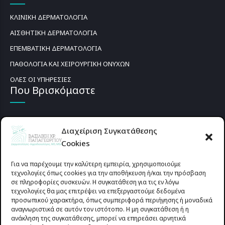
ΚΛΙΝΙΚΗ ΔΕΡΜΑΤΟΛΟΓΙΑ
ΑΙΣΘΗΤΙΚΗ ΔΕΡΜΑΤΟΛΟΓΙΑ
ΕΠΕΜΒΑΤΙΚΗ ΔΕΡΜΑΤΟΛΟΓΙΑ
ΠΑΘΟΛΟΓΙΑ ΚΑΙ ΧΕΙΡΟΥΡΓΙΚΗ ΟΝΥΧΩΝ
ΟΛΕΣ ΟΙ ΥΠΗΡΕΣΙΕΣ
Που Βρισκόμαστε
Διαχείριση Συγκατάθεσης
Cookies
Για να παρέχουμε την καλύτερη εμπειρία, χρησιμοποιούμε
τεχνολογίες όπως cookies για την αποθήκευση ή/και την πρόσβαση
σε πληροφορίες συσκευών. Η συγκατάθεση για τις εν λόγω
τεχνολογίες θα μας επιτρέψει να επεξεργαστούμε δεδομένα
προσωπικού χαρακτήρα, όπως συμπεριφορά περιήγησης ή μοναδικά
αναγνωριστικά σε αυτόν τον ιστότοπο. Η μη συγκατάθεση ή η
ανάκληση της συγκατάθεσης, μπορεί να επηρεάσει αρνητικά