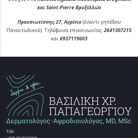
και Saint-Pierre Βρυξελλών
Προυσιωτίσσης 27, Αγρίνιο
(έναντι γηπέδου
Παναιτωλικού).
Τηλέφωνα επικοινωνίας:
2641307215
και
6937119603
Τηλ: