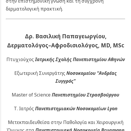
στην επιστημονική γνώση και τη σύγχρονη
δερματολογική πρακτική.
Δρ. Βασιλική Παπαγεωργίου,
Δερματολόγος–Αφροδισιολόγος, MD, MSc
Πτυχιούχος
Ιατρικής Σχολής Πανεπιστημίου Αθηνών
Εξωτερική Συνεργάτης
Νοσοκομείου
“Ανδρέας
Συγγρός”
Master of Science
Πανεπιστημίου Στρασβούργου
Τ. Ιατρός
Πανεπιστημιακών
Νοσοκομείων Lyon
Μετεκπαιδευθείσα στην Παθολογία και Χειρουργική
Όνυχος στα
Πανεπιστημιακά Νοσοκομεία Brugmann