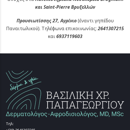
και Saint-Pierre Βρυξελλών
Προυσιωτίσσης 27, Αγρίνιο
(έναντι γηπέδου
Παναιτωλικού).
Τηλέφωνα επικοινωνίας:
2641307215
και
6937119603
Τηλ: