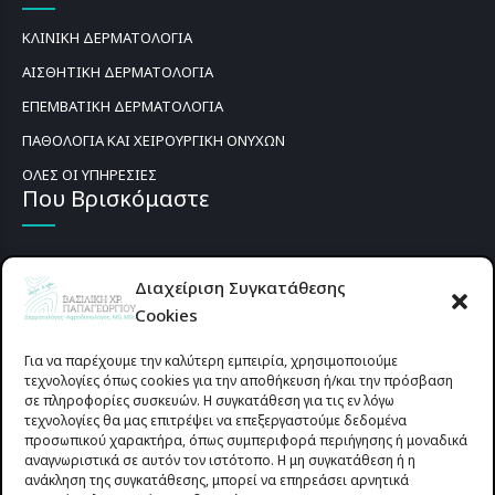
ΚΛΙΝΙΚΗ ΔΕΡΜΑΤΟΛΟΓΙΑ
ΑΙΣΘΗΤΙΚΗ ΔΕΡΜΑΤΟΛΟΓΙΑ
ΕΠΕΜΒΑΤΙΚΗ ΔΕΡΜΑΤΟΛΟΓΙΑ
ΠΑΘΟΛΟΓΙΑ ΚΑΙ ΧΕΙΡΟΥΡΓΙΚΗ ΟΝΥΧΩΝ
ΟΛΕΣ ΟΙ ΥΠΗΡΕΣΙΕΣ
Που Βρισκόμαστε
Διαχείριση Συγκατάθεσης
Cookies
Για να παρέχουμε την καλύτερη εμπειρία, χρησιμοποιούμε
τεχνολογίες όπως cookies για την αποθήκευση ή/και την πρόσβαση
σε πληροφορίες συσκευών. Η συγκατάθεση για τις εν λόγω
τεχνολογίες θα μας επιτρέψει να επεξεργαστούμε δεδομένα
προσωπικού χαρακτήρα, όπως συμπεριφορά περιήγησης ή μοναδικά
αναγνωριστικά σε αυτόν τον ιστότοπο. Η μη συγκατάθεση ή η
ανάκληση της συγκατάθεσης, μπορεί να επηρεάσει αρνητικά