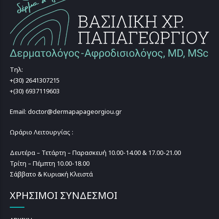
Τηλ:
+(30) 2641307215
+(30) 6937119603
Email: doctor@dermapapageorgiou.gr
Ωράριο Λειτουργίας :
Δευτέρα – Τετάρτη – Παρασκευή 10.00-14.00 & 17.00-21.00
Τρίτη – Πέμπτη 10.00-18.00
Σάββατο & Κυριακή Κλειστά
ΧΡΗΣΙΜΟΙ ΣΥΝΔΕΣΜΟΙ