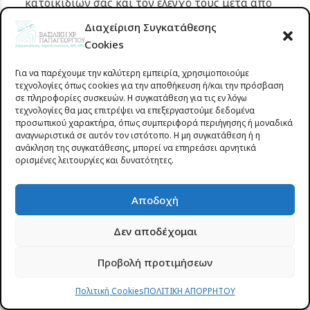
κατοικιδίων σας και τον έλεγχό τους μετά από
βόλτες στη φύση.
Διαχείριση Συγκατάθεσης
Αποφεύγετε την αγορά μεταχειρισμένων επίπλων
Cookies
χωρίς σχολαστική επιθεώρηση.
Για να παρέχουμε την καλύτερη εμπειρία, χρησιμοποιούμε
Για άτομα με γνωστό ιστορικό σοβαρής αλλεργίας
τεχνολογίες όπως cookies για την αποθήκευση ή/και την πρόσβαση
σε τσιμπήματα, είναι απαραίτητη η συνεχής
σε πληροφορίες συσκευών. Η συγκατάθεση για τις εν λόγω
τεχνολογίες θα μας επιτρέψει να επεξεργαστούμε δεδομένα
μεταφορά αυτοενιέσιμης αδρεναλίνης και η
προσωπικού χαρακτήρα, όπως συμπεριφορά περιήγησης ή μοναδικά
ενημέρωση των οικείων.
αναγνωριστικά σε αυτόν τον ιστότοπο. Η μη συγκατάθεση ή η
ανάκληση της συγκατάθεσης, μπορεί να επηρεάσει αρνητικά
ορισμένες λειτουργίες και δυνατότητες.
Γνωρίστε την δερματολόγο-
Αποδοχή
Αφροδισιολόγο στο Αγρίνιο,
Βασιλική Παπαγεωργίου
Δεν αποδέχομαι
Προβολή προτιμήσεων
Η
Βασιλική Παπαγεωργίου
, Δερματολόγος-
Αφροδισιολόγος στο Αγρίνιο, γεννήθηκε και μεγάλωσε
Πολιτική Cookies
ΠΟΛΙΤΙΚΗ ΑΠΟΡΡΗΤΟΥ
στην πόλη. Είναι κάτοχος δύο τίτλων ειδικότητας,