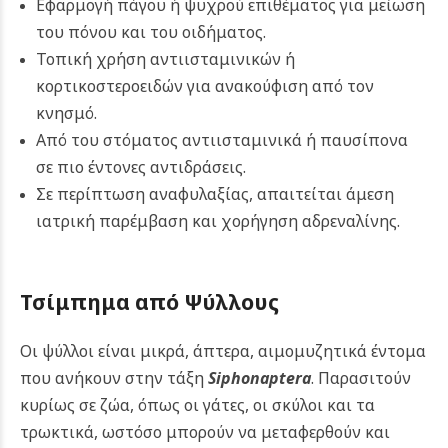
Εφαρμογή πάγου ή ψυχρού επιθέματος για μείωση
του πόνου και του οιδήματος.
Τοπική χρήση αντιισταμινικών ή
κορτικοστεροειδών για ανακούφιση από τον
κνησμό.
Από του στόματος αντιισταμινικά ή παυσίπονα
σε πιο έντονες αντιδράσεις.
Σε περίπτωση αναφυλαξίας, απαιτείται άμεση
ιατρική παρέμβαση και χορήγηση αδρεναλίνης.
Τσίμπημα από Ψύλλους
Οι ψύλλοι είναι μικρά, άπτερα, αιμομυζητικά έντομα
που ανήκουν στην τάξη
Siphonaptera
. Παρασιτούν
κυρίως σε ζώα, όπως οι γάτες, οι σκύλοι και τα
τρωκτικά, ωστόσο μπορούν να μεταφερθούν και