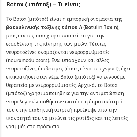
Botox (μπότοξ) –
Τι είναι
;
Το Botox (μπότοξ) είναι η εμπορική ονομασία της
βοτουλινικής τοξίνης τύπου Α
(
Bo
tulin
Tox
in
),
μιας ουσίας που χρησιμοποιείται για την
εξασθένιση της κίνησης των μυών. Τέτοιες
νευροτοξίνες ονομάζονται νευρορρυθμιστές
(neuromodulators). Ενώ υπάρχουν και άλλες
νευροτοξίνες διαθέσιμες (όπως είναι το dysport), έχει
επικρατήσει όταν λέμε Botox (μπότοξ) να εννοούμε
θεραπεία με νευρορρυθμιστές. Αρχικά, το Botox
(μπότοξ) χρησιμοποιήθηκε για την αντιμετώπιση
νευρολογικών παθήσεων ωστόσο η δημοτικότητά
του στην αισθητική ιατρική προέκυψε από την
ικανότητά του να μειώνει τις ρυτίδες και τις λεπτές
γραμμές στο πρόσωπο.