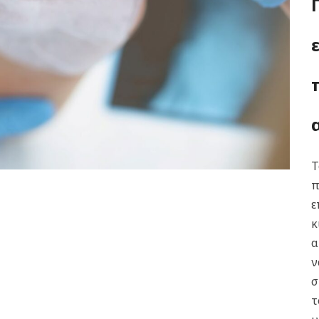
Τ
π
ε
κ
α
ν
σ
τ