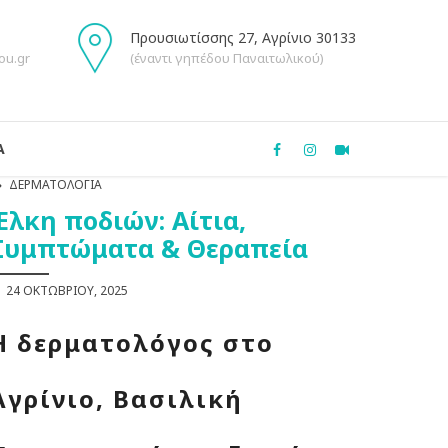
Προυσιωτίσσης 27, Αγρίνιο 30133
ou.gr
(έναντι γηπέδου Παναιτωλικού)
Α
ΔΕΡΜΑΤΟΛΟΓΊΑ
Έλκη ποδιών: Αίτια,
Συμπτώματα & Θεραπεία
24 ΟΚΤΩΒΡΊΟΥ, 2025
Η δερματολόγος στο
Αγρίνιο, Βασιλική