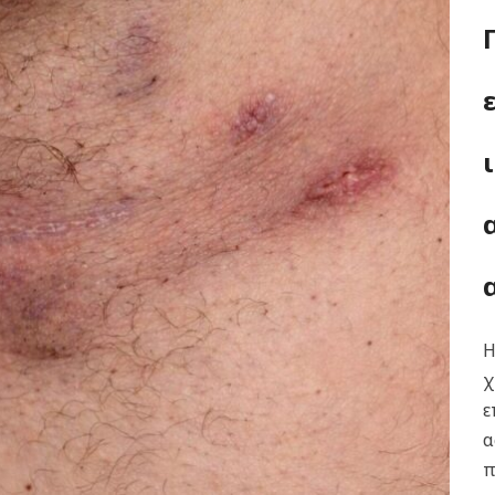
Η
χ
ε
α
π