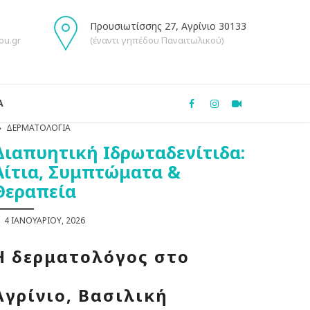
Προυσιωτίσσης 27, Αγρίνιο 30133
ou.gr
(έναντι γηπέδου Παναιτωλικού)
Α
ΔΕΡΜΑΤΟΛΟΓΊΑ
Διαπυητική Ιδρωταδενίτιδα:
Αίτια, Συμπτώματα &
Θεραπεία
4 ΙΑΝΟΥΑΡΊΟΥ, 2026
Η δερματολόγος στο
Αγρίνιο, Βασιλική