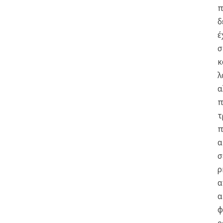
π
δ
έ
σ
κ
λ
α
π
τ
π
α
σ
ρ
α
α
φ