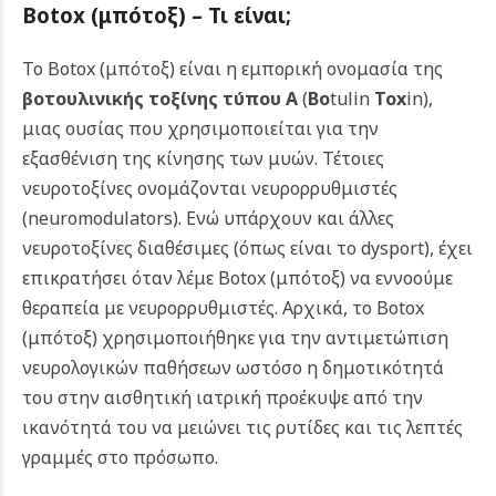
Botox (μπότοξ) –
Τι είναι
;
Το Botox (μπότοξ) είναι η εμπορική ονομασία της
βοτουλινικής τοξίνης τύπου Α
(
Bo
tulin
Tox
in
),
μιας ουσίας που χρησιμοποιείται για την
εξασθένιση της κίνησης των μυών. Τέτοιες
νευροτοξίνες ονομάζονται νευρορρυθμιστές
(neuromodulators). Ενώ υπάρχουν και άλλες
νευροτοξίνες διαθέσιμες (όπως είναι το dysport), έχει
επικρατήσει όταν λέμε Botox (μπότοξ) να εννοούμε
θεραπεία με νευρορρυθμιστές. Αρχικά, το Botox
(μπότοξ) χρησιμοποιήθηκε για την αντιμετώπιση
νευρολογικών παθήσεων ωστόσο η δημοτικότητά
του στην αισθητική ιατρική προέκυψε από την
ικανότητά του να μειώνει τις ρυτίδες και τις λεπτές
γραμμές στο πρόσωπο.