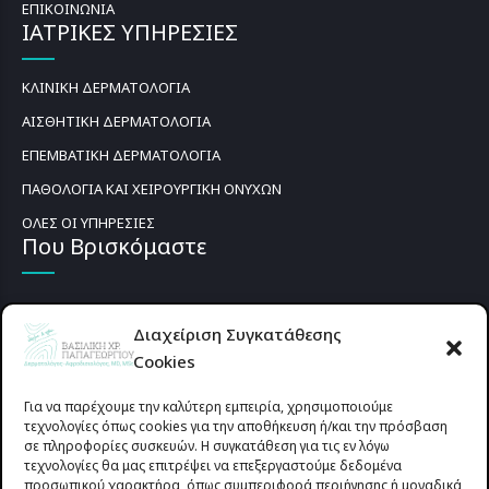
ΕΠΙΚΟΙΝΩΝΙΑ
ΙΑΤΡΙΚΕΣ ΥΠΗΡΕΣΙΕΣ
ΚΛΙΝΙΚΗ ΔΕΡΜΑΤΟΛΟΓΙΑ
ΑΙΣΘΗΤΙΚΗ ΔΕΡΜΑΤΟΛΟΓΙΑ
ΕΠΕΜΒΑΤΙΚΗ ΔΕΡΜΑΤΟΛΟΓΙΑ
ΠΑΘΟΛΟΓΙΑ ΚΑΙ ΧΕΙΡΟΥΡΓΙΚΗ ΟΝΥΧΩΝ
ΟΛΕΣ ΟΙ ΥΠΗΡΕΣΙΕΣ
Που Βρισκόμαστε
Διαχείριση Συγκατάθεσης
Cookies
Για να παρέχουμε την καλύτερη εμπειρία, χρησιμοποιούμε
τεχνολογίες όπως cookies για την αποθήκευση ή/και την πρόσβαση
σε πληροφορίες συσκευών. Η συγκατάθεση για τις εν λόγω
τεχνολογίες θα μας επιτρέψει να επεξεργαστούμε δεδομένα
προσωπικού χαρακτήρα, όπως συμπεριφορά περιήγησης ή μοναδικά