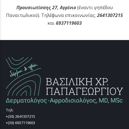
Προυσιωτίσσης 27, Αγρίνιο
(έναντι γηπέδου
Παναιτωλικού).
Τηλέφωνα επικοινωνίας:
2641307215
και
6937119603
Τηλ:
+(30) 2641307215
+(30) 6937119603