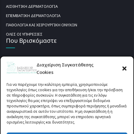
ΑΙΣΘΗΤΙΚΗ ΔΕΡΜΑΤΟΛΟΓΙΑ
ΕΠΕΜΒΑΤΙΚΗ ΔΕΡΜΑΤΟΛΟΓΙΑ
ΠΑΘΟΛΟΓΙΑ ΚΑΙ ΧΕΙΡΟΥΡΓΙΚΗ ΟΝΥΧΩΝ
ΟΛΕΣ ΟΙ ΥΠΗΡΕΣΙΕΣ
Που Βρισκόμαστε
Διαχείριση Συγκατάθεσης
Cookies
Για να παρέχουμε την καλύτερη εμπειρία, χρησιμοποιούμε
τεχνολογίες όπως cookies για την αποθήκευση ή/και την πρόσβαση
σε πληροφορίες συσκευών. Η συγκατάθεση για τις εν λόγω
τεχνολογίες θα μας επιτρέψει να επεξεργαστούμε δεδομένα
προσωπικού χαρακτήρα, όπως συμπεριφορά περιήγησης ή μοναδικά
αναγνωριστικά σε αυτόν τον ιστότοπο. Η μη συγκατάθεση ή η
ανάκληση της συγκατάθεσης, μπορεί να επηρεάσει αρνητικά
ορισμένες λειτουργίες και δυνατότητες.
Προυσιωτίσσης 27 & Δ.Σταϊκου , Αγρίνιο 30133 (έναντι γηπέδου