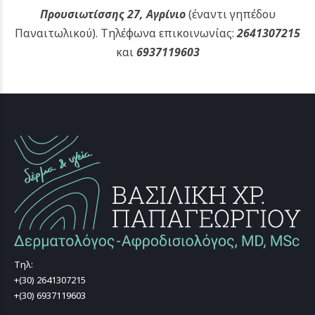
Προυσιωτίσσης 27, Αγρίνιο
(έναντι γηπέδου
Παναιτωλικού).
Τηλέφωνα επικοινωνίας:
2641307215
και
6937119603
Τηλ:
+(30) 2641307215
+(30) 6937119603