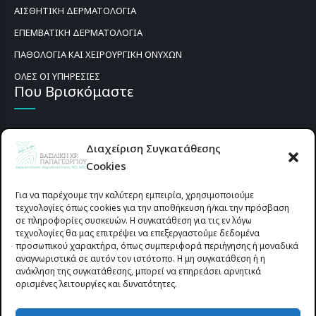
ΑΙΣΘΗΤΙΚΗ ΔΕΡΜΑΤΟΛΟΓΙΑ
ΕΠΕΜΒΑΤΙΚΗ ΔΕΡΜΑΤΟΛΟΓΙΑ
ΠΑΘΟΛΟΓΙΑ ΚΑΙ ΧΕΙΡΟΥΡΓΙΚΗ ΟΝΥΧΩΝ
ΟΛΕΣ ΟΙ ΥΠΗΡΕΣΙΕΣ
Που Βρισκόμαστε
Διαχείριση Συγκατάθεσης
Cookies
Για να παρέχουμε την καλύτερη εμπειρία, χρησιμοποιούμε
τεχνολογίες όπως cookies για την αποθήκευση ή/και την πρόσβαση
σε πληροφορίες συσκευών. Η συγκατάθεση για τις εν λόγω
τεχνολογίες θα μας επιτρέψει να επεξεργαστούμε δεδομένα
προσωπικού χαρακτήρα, όπως συμπεριφορά περιήγησης ή μοναδικά
αναγνωριστικά σε αυτόν τον ιστότοπο. Η μη συγκατάθεση ή η
ανάκληση της συγκατάθεσης, μπορεί να επηρεάσει αρνητικά
ορισμένες λειτουργίες και δυνατότητες.
Προυσιωτίσσης 27 & Δ.Σταϊκου , Αγρίνιο 30133 (έναντι γηπέδου