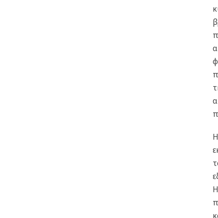
κ
β
π
α
φ
π
τ
α
π
Η
ε
τ
ε
Η
π
κ