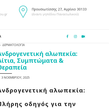
Προυσιωτίσσης 27, Αγρίνιο 30133
ou.gr
(έναντι γηπέδου Παναιτωλικού)
Α
ΔΕΡΜΑΤΟΛΟΓΊΑ
Ανδρογενετική αλωπεκία:
Αίτια, Συμπτώματα &
Θεραπεία
3 ΝΟΕΜΒΡΊΟΥ, 2025
Ανδρογενετική αλωπεκία:
Πλήρης οδηγός για την