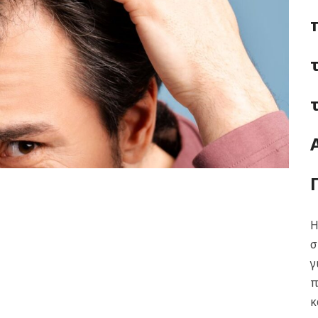
Η
σ
γ
π
κ