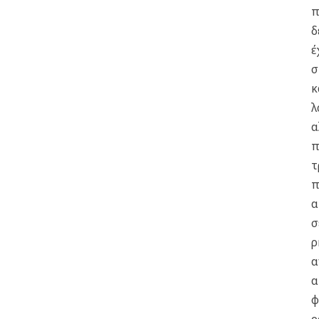
π
δ
έ
σ
κ
λ
α
π
τ
π
α
σ
ρ
α
α
φ