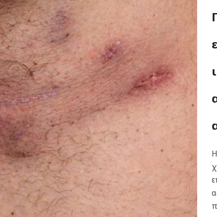
Η
χ
ε
α
π