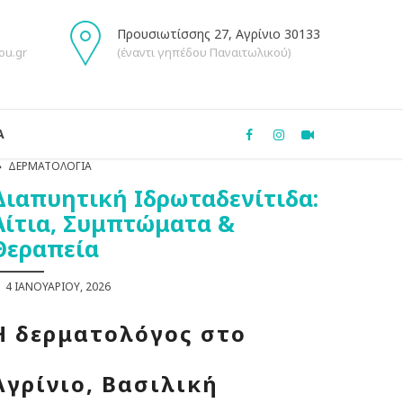
Προυσιωτίσσης 27, Αγρίνιο 30133
ou.gr
(έναντι γηπέδου Παναιτωλικού)
Α
ΔΕΡΜΑΤΟΛΟΓΊΑ
Διαπυητική Ιδρωταδενίτιδα:
Αίτια, Συμπτώματα &
Θεραπεία
4 ΙΑΝΟΥΑΡΊΟΥ, 2026
Η δερματολόγος στο
Αγρίνιο, Βασιλική