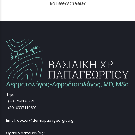
και
6937119603
Τηλ:
+(30) 2641307215
+(30) 6937119603
Email: doctor@dermapapageorgiou.gr
Ωράριο Λειτουργίας :