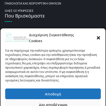
ΠΑΘΟΛΟΓΙΑ ΚΑΙ ΧΕΙΡΟΥΡΓΙΚΗ ΟΝΥΧΩΝ
ΟΛΕΣ ΟΙ ΥΠΗΡΕΣΙΕΣ
Που Βρισκόμαστε
Διαχείριση Συγκατάθεσης
Cookies
Για να παρέχουμε την καλύτερη εμπειρία, χρησιμοποιούμε
τεχνολογίες όπως cookies για την αποθήκευση ή/και την πρόσβαση
σε πληροφορίες συσκευών. Η συγκατάθεση για τις εν λόγω
τεχνολογίες θα μας επιτρέψει να επεξεργαστούμε δεδομένα
προσωπικού χαρακτήρα, όπως συμπεριφορά περιήγησης ή μοναδικά
αναγνωριστικά σε αυτόν τον ιστότοπο. Η μη συγκατάθεση ή η
ανάκληση της συγκατάθεσης, μπορεί να επηρεάσει αρνητικά
ορισμένες λειτουργίες και δυνατότητες.
Προυσιωτίσσης 27 & Δ.Σταϊκου , Αγρίνιο 30133 (έναντι γηπέδου
Αποδοχή
Παναιτωλικού)
Δεν αποδέχομαι