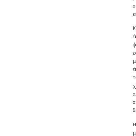
σ
ε
Κ
έ
φ
έ
μ
έ
τ
χ
α
σ
δ
Η
μ