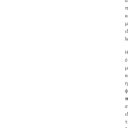
α
π
κ
μ
ι
λ
Η
ό
μ
κ
η
φ
π
σ
ι
τ