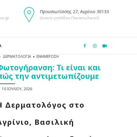
Προυσιωτίσσης 27, Αγρίνιο 30133
ou.gr
(έναντι γηπέδου Παναιτωλικού)
Α
ΔΕΡΜΑΤΟΛΟΓΊΑ
ΕΝΗΜΈΡΩΣΗ
Φωτογήρανση: Τι είναι και
πώς την αντιμετωπίζουμε
10 ΙΟΥΛΊΟΥ, 2026
Η Δερματολόγος στο
Αγρίνιο, Βασιλική