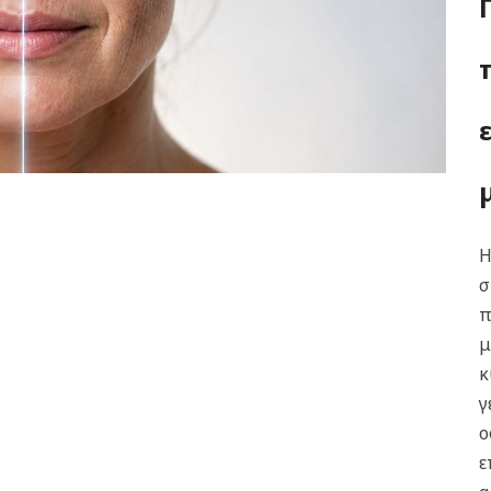
Η
σ
π
μ
κ
γ
ο
ε