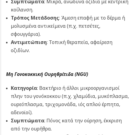
Συμπτώματα
: Μικρά, ανώδυνα οζίδια με κεντρική
κοίλανση.
Τρόπος Μετάδοσης
: Άμεση επαφή με το δέρμα ή
μολυσμένα αντικείμενα (π.χ. πετσέτες,
σφουγγάρια).
Αντιμετώπιση
: Τοπική θεραπεία, αφαίρεση
οζιδίων.
Μη Γονοκοκκική Ουρηθρίτιδα (NGU)
Κατηγορία
: Βακτήριο ή άλλοι μικροοργανισμοί
πλην του γονόκοκκου (π.χ. χλαμύδια, μυκόπλασμα,
ουρεόπλασμα, τριχομονάδα, ιός απλού έρπητα,
αδενοϊοί).
Συμπτώματα
: Πόνος κατά την ούρηση, έκκριση
από την ουρήθρα.