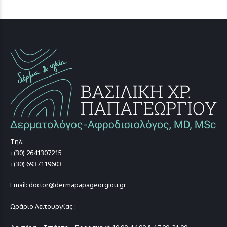
Τηλ:
+(30) 2641307215
+(30) 6937119603
Email: doctor@dermapapageorgiou.gr
Ωράριο Λειτουργίας :