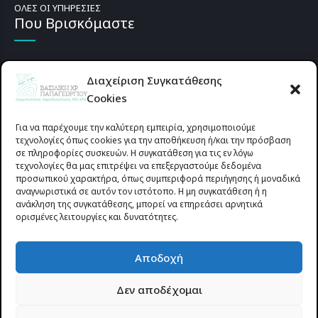
ΟΛΕΣ ΟΙ ΥΠΗΡΕΣΙΕΣ
Που Βρισκόμαστε
Διαχείριση Συγκατάθεσης
Cookies
Για να παρέχουμε την καλύτερη εμπειρία, χρησιμοποιούμε
τεχνολογίες όπως cookies για την αποθήκευση ή/και την πρόσβαση
σε πληροφορίες συσκευών. Η συγκατάθεση για τις εν λόγω
τεχνολογίες θα μας επιτρέψει να επεξεργαστούμε δεδομένα
προσωπικού χαρακτήρα, όπως συμπεριφορά περιήγησης ή μοναδικά
αναγνωριστικά σε αυτόν τον ιστότοπο. Η μη συγκατάθεση ή η
ανάκληση της συγκατάθεσης, μπορεί να επηρεάσει αρνητικά
ορισμένες λειτουργίες και δυνατότητες.
Προυσιωτίσσης 27 & Δ.Σταϊκου , Αγρίνιο 30133 (έναντι γηπέδου
Αποδοχή
Παναιτωλικού)
Δεν αποδέχομαι
© 2025 All rights reserved | dermapapageorgiou.gr | Designed by