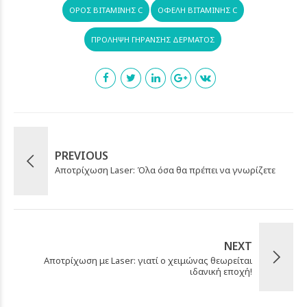
ΟΡΌΣ ΒΙΤΑΜΊΝΗΣ C
ΟΦΈΛΗ ΒΙΤΑΜΊΝΗΣ C
ΠΡΌΛΗΨΗ ΓΉΡΑΝΣΗΣ ΔΈΡΜΑΤΟΣ
PREVIOUS
Aποτρίχωση Laser: Όλα όσα θα πρέπει να γνωρίζετε
NEXT
Αποτρίχωση με Laser: γιατί ο χειμώνας θεωρείται
ιδανική εποχή!