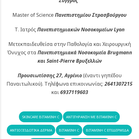
Συγγρός”
Master of Science
Πανεπιστημίου Στρασβούργου
Τ. Ιατρός
Πανεπιστημιακών
Νοσοκομείων Lyon
Μετεκπαιδευθείσα στην Παθολογία και Χειρουργική
Όνυχος στα
Πανεπιστημιακά Νοσοκομεία Brugmann
και Saint-Pierre Βρυξελλών
Προυσιωτίσσης 27, Αγρίνιο
(έναντι γηπέδου
Παναιτωλικού).
Τηλέφωνα επικοινωνίας:
2641307215
και
6937119603
SKINCARE ΒΙΤΑΜΊΝΗ C
ΑΝΤΙΓΉΡΑΝΣΗ ΜΕ ΒΙΤΑΜΊΝΗ C
ΑΝΤΙΟΞΕΙΔΩΤΙΚΆ ΔΈΡΜΑ
ΒΙΤΑΜΊΝΗ C
ΒΙΤΑΜΊΝΗ C ΕΠΙΔΕΡΜΊΔΑ