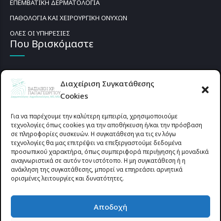
ΕΠΕΜΒΑΤΙΚΗ ΔΕΡΜΑΤΟΛΟΓΙΑ
ΠΑΘΟΛΟΓΙΑ ΚΑΙ ΧΕΙΡΟΥΡΓΙΚΗ ΟΝΥΧΩΝ
ΟΛΕΣ ΟΙ ΥΠΗΡΕΣΙΕΣ
Που Βρισκόμαστε
Διαχείριση Συγκατάθεσης
Cookies
Για να παρέχουμε την καλύτερη εμπειρία, χρησιμοποιούμε
τεχνολογίες όπως cookies για την αποθήκευση ή/και την πρόσβαση
σε πληροφορίες συσκευών. Η συγκατάθεση για τις εν λόγω
τεχνολογίες θα μας επιτρέψει να επεξεργαστούμε δεδομένα
προσωπικού χαρακτήρα, όπως συμπεριφορά περιήγησης ή μοναδικά
αναγνωριστικά σε αυτόν τον ιστότοπο. Η μη συγκατάθεση ή η
ανάκληση της συγκατάθεσης, μπορεί να επηρεάσει αρνητικά
ορισμένες λειτουργίες και δυνατότητες.
Προυσιωτίσσης 27 & Δ.Σταϊκου , Αγρίνιο 30133 (έναντι γηπέδου
Αποδοχή
Παναιτωλικού)