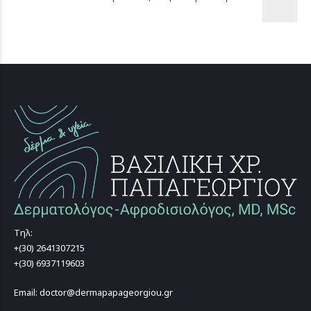
Τηλ:
+(30) 2641307215
+(30) 6937119603
Email: doctor@dermapapageorgiou.gr