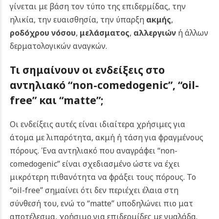
γίνεται με βάση τον τύπο της επιδερμίδας, την
ηλικία, την ευαισθησία, την ύπαρξη
ακμής
,
ροδόχρου νόσου
,
μελάσματος
,
αλλεργιών
ή άλλων
δερματολογικών αναγκών.
Τι σημαίνουν οι ενδείξεις στο
αντηλιακό “non-comedogenic”, “oil-
free” και “matte”;
Οι ενδείξεις αυτές είναι ιδιαίτερα χρήσιμες για
άτομα με λιπαρότητα, ακμή ή τάση για φραγμένους
πόρους. Ένα αντηλιακό που αναγράφει “non-
comedogenic” είναι σχεδιασμένο ώστε να έχει
μικρότερη πιθανότητα να φράξει τους πόρους. Το
“oil-free” σημαίνει ότι δεν περιέχει έλαια στη
σύνθεσή του, ενώ το “matte” υποδηλώνει πιο ματ
αποτέλεσμα, χρήσιμο για επιδερμίδες με γυαλάδα.