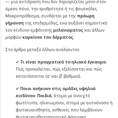
— μια αντίδραση που δεν περιορίζεται μόνο στον
άμεσο πόνο, την ερυθρότητα ή τις φουσκάλες.
Μακροπρόθεσμα, συνδέεται με την
πρόωρη
γήρανση
της επιδερμίδας, ενώ αυξάνει σημαντικά
τον κίνδυνο εμφάνισης
μελανώματος
και άλλων
μορφών
καρκίνου του δέρματος
.
Στο άρθρο μεταξύ άλλων αναλύονται:
✔
Τι είναι πραγματικά το ηλιακό έγκαυμα
:
Πώς προκαλείται, πώς εξελίσσεται και πώς
κατατάσσεται (α’ και β’ βαθμού).
✔
Ποιοι ανήκουν στις ομάδες υψηλού
κινδύνου
:
Παιδιά
, άτομα με ανοιχτό
φωτότυπο, ηλικιωμένοι, άτομα με αυτοάνοσα ή
φωτοευαισθησία, ασθενείς που λαμβάνουν
φωτοευαισθητοποιητικά φάρμακα.