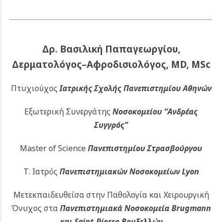
Δρ. Βασιλική Παπαγεωργίου,
Δερματολόγος–Αφροδισιολόγος, MD, MSc
Πτυχιούχος
Ιατρικής Σχολής Πανεπιστημίου Αθηνών
Εξωτερική Συνεργάτης
Νοσοκομείου
“Ανδρέας
Συγγρός”
Master of Science
Πανεπιστημίου Στρασβούργου
Τ. Ιατρός
Πανεπιστημιακών
Νοσοκομείων Lyon
Μετεκπαιδευθείσα στην Παθολογία και Χειρουργική
Όνυχος στα
Πανεπιστημιακά Νοσοκομεία Brugmann
και Saint-Pierre Βρυξελλών