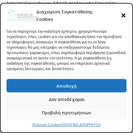
Δερματολογικής και Αφροδισιολογικής Εταιρείας
(
EADV
), καθώς και της Ευρωπαϊκής Εταιρείας Όνυχος
Διαχείριση Συγκατάθεσης
Cookies
(
ENS
), ενώ παραμένει σταθερά αφοσιωμένη στη διά
βίου εκπαίδευση, επενδύοντας συνεχώς στην
Για να παρέχουμε την καλύτερη εμπειρία, χρησιμοποιούμε
πρόληψη και στην παροχή εξατομικευμένης
τεχνολογίες όπως cookies για την αποθήκευση ή/και την πρόσβαση
σε πληροφορίες συσκευών. Η συγκατάθεση για τις εν λόγω
φροντίδας, με σεβασμό στις ανάγκες κάθε ασθενούς.
τεχνολογίες θα μας επιτρέψει να επεξεργαστούμε δεδομένα
προσωπικού χαρακτήρα, όπως συμπεριφορά περιήγησης ή μοναδικά
Η σωστή ενημέρωση είναι το πρώτο βήμα για υγιές
αναγνωριστικά σε αυτόν τον ιστότοπο. Η μη συγκατάθεση ή η
ανάκληση της συγκατάθεσης, μπορεί να επηρεάσει αρνητικά
και όμορφο δέρμα.
Επικοινωνήστε
με το ιατρείο και
ορισμένες λειτουργίες και δυνατότητες.
κλείστε σήμερα το ραντεβού σας για ολοκληρωμένη
δερματολογική φροντίδα.
Αποδοχή
Δεν αποδέχομαι
Δρ. Βασιλική Παπαγεωργίου,
Προβολή προτιμήσεων
Δερματολόγος–Αφροδισιολόγος, MD, MSc
Πολιτική Cookies
ΠΟΛΙΤΙΚΗ ΑΠΟΡΡΗΤΟΥ
Πτυχιούχος
Ιατρικής Σχολής Πανεπιστημίου Αθηνών