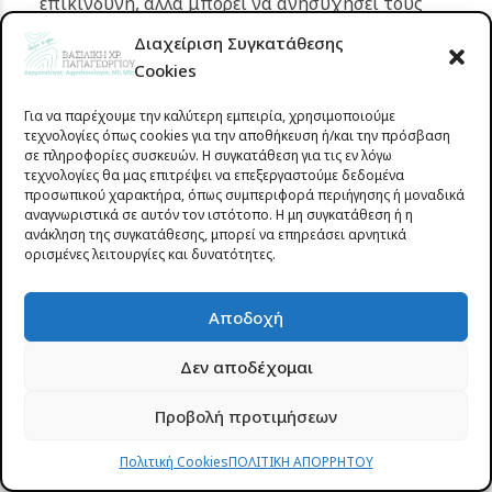
επικίνδυνη, αλλά μπορεί να ανησυχήσει τους
γονείς. Η τακτική ενυδάτωση με ειδικά έλαια και η
Διαχείριση Συγκατάθεσης
χρήση ήπιου σαμπουάν για βρέφη βοηθούν στη
Cookies
σταδιακή υποχώρησή της.
Για να παρέχουμε την καλύτερη εμπειρία, χρησιμοποιούμε
Ατοπική δερματίτιδα (
έκζεμα
):
Πρόκειται για
τεχνολογίες όπως cookies για την αποθήκευση ή/και την πρόσβαση
μια χρόνια φλεγμονώδη κατάσταση που
σε πληροφορίες συσκευών. Η συγκατάθεση για τις εν λόγω
τεχνολογίες θα μας επιτρέψει να επεξεργαστούμε δεδομένα
χαρακτηρίζεται από ξηρότητα, ερυθρότητα και
προσωπικού χαρακτήρα, όπως συμπεριφορά περιήγησης ή μοναδικά
έντονη φαγούρα. Εμφανίζεται συχνότερα σε μωρά
αναγνωριστικά σε αυτόν τον ιστότοπο. Η μη συγκατάθεση ή η
ανάκληση της συγκατάθεσης, μπορεί να επηρεάσει αρνητικά
με οικογενειακό ιστορικό αλλεργιών ή άσθματος. Η
ορισμένες λειτουργίες και δυνατότητες.
συστηματική ενυδάτωση με ειδικά σκευάσματα
για ατοπικό δέρμα είναι ο πιο σημαντικός τρόπος
Αποδοχή
πρόληψης εξάρσεων. Σε πιο σοβαρές περιπτώσεις
απαιτείται ιατρική καθοδήγηση.
Δεν αποδέχομαι
Βρεφικά εξανθήματα:
Πολλά εξανθήματα (π.χ.
Προβολή προτιμήσεων
ερυθρά στίγματα από θερμότητα ή μικρά
σπυράκια νεογνών) υποχωρούν από μόνα τους
Πολιτική Cookies
ΠΟΛΙΤΙΚΗ ΑΠΟΡΡΗΤΟΥ
χωρίς θεραπεία. Η καλή υγιεινή, η αποφυγή