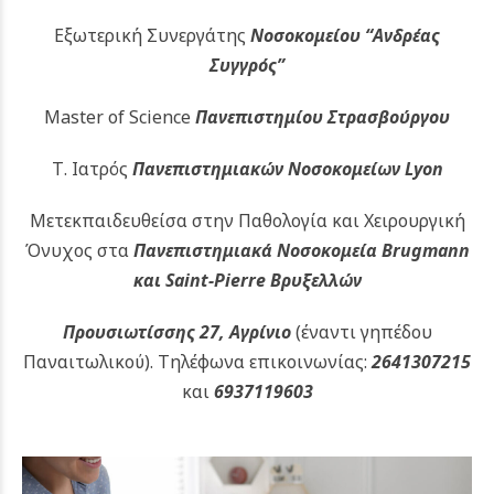
Εξωτερική Συνεργάτης
Νοσοκομείου
“Ανδρέας
Συγγρός”
Master of Science
Πανεπιστημίου Στρασβούργου
Τ. Ιατρός
Πανεπιστημιακών
Νοσοκομείων Lyon
Μετεκπαιδευθείσα στην Παθολογία και Χειρουργική
Όνυχος στα
Πανεπιστημιακά Νοσοκομεία Brugmann
και Saint-Pierre Βρυξελλών
Προυσιωτίσσης 27, Αγρίνιο
(έναντι γηπέδου
Παναιτωλικού).
Τηλέφωνα επικοινωνίας:
2641307215
και
6937119603