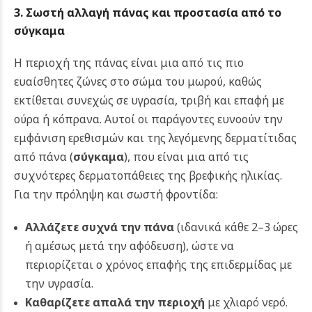
3. Σωστή αλλαγή πάνας και προστασία από το
σύγκαμα
Η περιοχή της πάνας είναι μια από τις πιο
ευαίσθητες ζώνες στο σώμα του μωρού, καθώς
εκτίθεται συνεχώς σε υγρασία, τριβή και επαφή με
ούρα ή κόπρανα. Αυτοί οι παράγοντες ευνοούν την
εμφάνιση ερεθισμών και της λεγόμενης δερματίτιδας
από πάνα (
σύγκαμα
), που είναι μια από τις
συχνότερες δερματοπάθειες της βρεφικής ηλικίας.
Για την πρόληψη και σωστή φροντίδα:
Αλλάζετε συχνά την πάνα
(ιδανικά κάθε 2–3 ώρες
ή αμέσως μετά την αφόδευση), ώστε να
περιορίζεται ο χρόνος επαφής της επιδερμίδας με
την υγρασία.
Καθαρίζετε απαλά την περιοχή
με χλιαρό νερό.