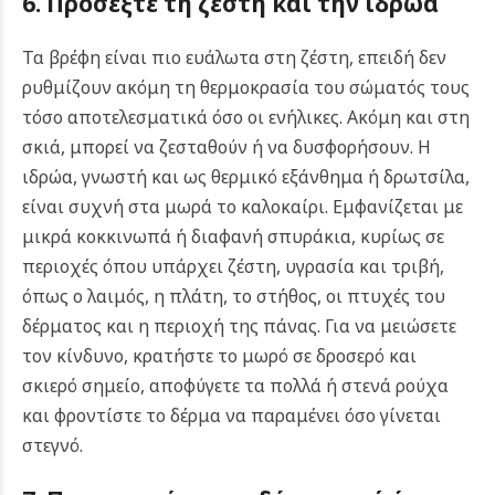
6. Προσέξτε τη ζέστη και την ιδρώα
Τα βρέφη είναι πιο ευάλωτα στη ζέστη, επειδή δεν
ρυθμίζουν ακόμη τη θερμοκρασία του σώματός τους
τόσο αποτελεσματικά όσο οι ενήλικες. Ακόμη και στη
σκιά, μπορεί να ζεσταθούν ή να δυσφορήσουν. Η
ιδρώα, γνωστή και ως θερμικό εξάνθημα ή δρωτσίλα,
είναι συχνή στα μωρά το καλοκαίρι. Εμφανίζεται με
μικρά κοκκινωπά ή διαφανή σπυράκια, κυρίως σε
περιοχές όπου υπάρχει ζέστη, υγρασία και τριβή,
όπως ο λαιμός, η πλάτη, το στήθος, οι πτυχές του
δέρματος και η περιοχή της πάνας. Για να μειώσετε
τον κίνδυνο, κρατήστε το μωρό σε δροσερό και
σκιερό σημείο, αποφύγετε τα πολλά ή στενά ρούχα
και φροντίστε το δέρμα να παραμένει όσο γίνεται
στεγνό.