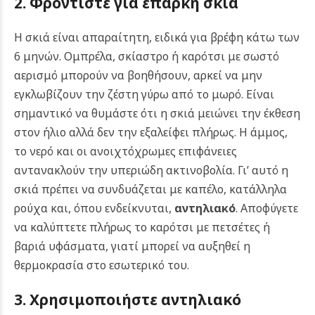
2. Φροντίστε για επαρκή σκιά
Η σκιά είναι απαραίτητη, ειδικά για βρέφη κάτω των
6 μηνών. Ομπρέλα, σκίαστρο ή καρότσι με σωστό
αερισμό μπορούν να βοηθήσουν, αρκεί να μην
εγκλωβίζουν την ζέστη γύρω από το μωρό. Είναι
σημαντικό να θυμάστε ότι η σκιά μειώνει την έκθεση
στον ήλιο αλλά δεν την εξαλείφει πλήρως. Η άμμος,
το νερό και οι ανοιχτόχρωμες επιφάνειες
αντανακλούν την υπεριώδη ακτινοβολία. Γι’ αυτό η
σκιά πρέπει να συνδυάζεται με καπέλο, κατάλληλα
ρούχα και, όπου ενδείκνυται,
αντηλιακό
. Αποφύγετε
να καλύπτετε πλήρως το καρότσι με πετσέτες ή
βαριά υφάσματα, γιατί μπορεί να αυξηθεί η
θερμοκρασία στο εσωτερικό του.
3. Χρησιμοποιήστε αντηλιακό