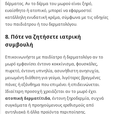
δέρματος. Αν το δέρμα του μωρού είναι ξηρό,
ευαίσθητο ή ατοπικό, μπορεί να εφαρμοστεί
κατάλληλη ενυδατική κρέμα, σύμφωνα με τις οδηγίες
του παιδιάτρου ή του δερματολόγου.
8. Πότε να ζητήσετε ιατρική
συμβουλή
Επικοινωνήστε με παιδίατρο ή δερματολόγο αν το
μωρό εμφανίσει έντονο κοκκίνισμα, φουσκάλες,
πυρετό, έντονη υπνηλία, ασυνήθιστη ανησυχία,
μειωμένη διάθεση για γεύμα, λιγότερες βρεγμένες
πάνες ή εξάνθημα που επιμένει ή επιδεινώνεται.
Ιδιαίτερη προσοχή χρειάζεται αν το μωρό έχει
ατοπική δερματίτιδα
, έντονη ξηροδερμία, συχνά
συγκάματα ή προηγούμενους ερεθισμούς από
αντηλιακά ή άλλα προϊόντα περιποίησης.