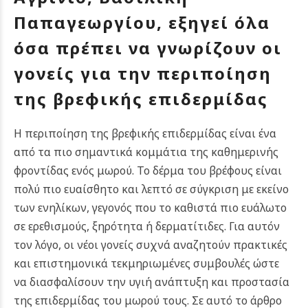
Παπαγεωργίου, εξηγεί όλα
όσα πρέπει να γνωρίζουν οι
γονείς για την περιποίηση
της βρεφικής επιδερμίδας
Η περιποίηση της βρεφικής επιδερμίδας είναι ένα
από τα πιο σημαντικά κομμάτια της καθημερινής
φροντίδας ενός μωρού. Το δέρμα του βρέφους είναι
πολύ πιο ευαίσθητο και λεπτό σε σύγκριση με εκείνο
των ενηλίκων, γεγονός που το καθιστά πιο ευάλωτο
σε ερεθισμούς, ξηρότητα ή δερματίτιδες. Για αυτόν
τον λόγο, οι νέοι γονείς συχνά αναζητούν πρακτικές
και επιστημονικά τεκμηριωμένες συμβουλές ώστε
να διασφαλίσουν την υγιή ανάπτυξη και προστασία
της επιδερμίδας του μωρού τους.
Σε αυτό το άρθρο