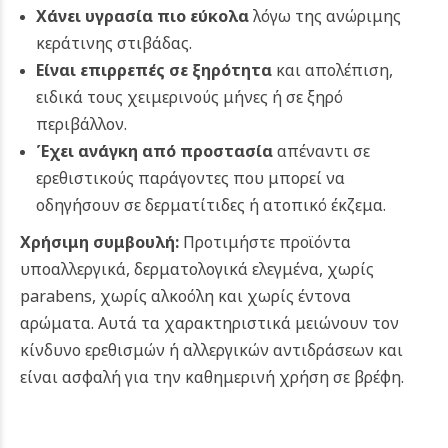
Χάνει υγρασία πιο εύκολα
λόγω της ανώριμης
κεράτινης στιβάδας.
Είναι επιρρεπές σε ξηρότητα
και απολέπιση,
ειδικά τους χειμερινούς μήνες ή σε ξηρό
περιβάλλον.
Έχει ανάγκη από προστασία
απέναντι σε
ερεθιστικούς παράγοντες που μπορεί να
οδηγήσουν σε δερματίτιδες ή ατοπικό έκζεμα.
Χρήσιμη συμβουλή:
Προτιμήστε προϊόντα
υποαλλεργικά, δερματολογικά ελεγμένα, χωρίς
parabens, χωρίς αλκοόλη και χωρίς έντονα
αρώματα. Αυτά τα χαρακτηριστικά μειώνουν τον
κίνδυνο ερεθισμών ή αλλεργικών αντιδράσεων και
είναι ασφαλή για την καθημερινή χρήση σε βρέφη.