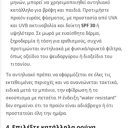
μηνών, μπορεί να χρησιμοποιηθεί αντηλιακό
κατάλληλο για βρέφη και παιδιά. Προτιμήστε
προϊόν ευρέος φάσματος, με προστασία από UVA
και UVB ακτινοβολία και δείκτη
SPF 30
ή
υψηλότερο. Σε μωρά με ευαίσθητο δέρμα,
ξηροδερμία ή τάση για ερεθισμούς, συχνά
προτιμώνται αντηλιακά με φυσικά/ορυκτά φίλτρα,
όπως οξείδιο του ψευδαργύρου ή διοξείδιο του
τιτανίου.
Το αντηλιακό πρέπει να εφαρμόζεται σε όλες τις
εκτεθειμένες περιοχές και να ανανεώνεται τακτικά,
ειδικά μετά το μπάνιο, την εφίδρωση ή το
σκούπισμα με πετσέτα. Η ένδειξη “water resistant”
δεν σημαίνει ότι το προϊόν είναι αδιάβροχο ή ότι
προστατεύει όλη την ημέρα.
4. Επιλέξτε κατάλληλα ρούχα