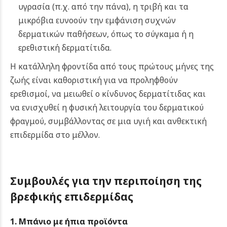
υγρασία (π.χ. από την πάνα), η τριβή και τα
μικρόβια ευνοούν την εμφάνιση συχνών
δερματικών παθήσεων, όπως το σύγκαμα ή η
ερεθιστική δερματίτιδα.
Η κατάλληλη φροντίδα από τους πρώτους μήνες της
ζωής είναι καθοριστική για να προληφθούν
ερεθισμοί, να μειωθεί ο κίνδυνος δερματίτιδας και
να ενισχυθεί η φυσική λειτουργία του δερματικού
φραγμού, συμβάλλοντας σε μια υγιή και ανθεκτική
επιδερμίδα στο μέλλον.
Συμβουλές για την περιποίηση της
βρεφικής επιδερμίδας
1. Μπάνιο με ήπια προϊόντα