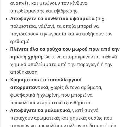
αναπνέει και μειώνουν τον κίνδυνο
υπερθέρμανσης και εφίδρωσης.
Αποφύγετε τα συνθετικά υφάσματα
(π.χ.
πολυεστέρα, νάιλον), τα οποία μπορεί να
παγιδεύσουν την υγρασία και να αυξήσουν τον
ερεθισμό.
Πλένετε όλα τα ρούχα του μωρού πριν από την
πρώτη χρήση
, ώστε να απομακρύνονται πιθανά
χημικά υπολείμματα από την παραγωγή ή την
αποθήκευση.
Χρησιμοποιείτε υποαλλεργικά
απορρυπαντικά
, χωρίς έντονα αρώματα,
φωσφορικά ή χλωρίνη, που μπορεί να
προκαλέσουν δερματικά εξανθήματα.
Αποφύγετε τα μαλακτικά
, γιατί συχνά
περιέχουν αρωματικές και χημικές ουσίες που
μπορούν να προκαλέσουν αλλεργική δερματίτιδα