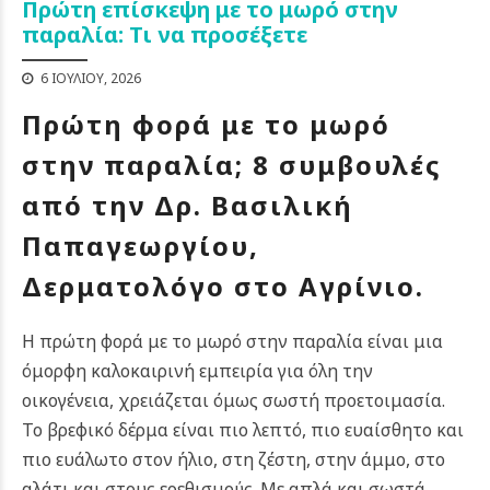
Πρώτη επίσκεψη με το μωρό στην
παραλία: Τι να προσέξετε
6 ΙΟΥΛΊΟΥ, 2026
Πρώτη φορά με το μωρό
στην παραλία; 8 συμβουλές
από την Δρ. Βασιλική
Παπαγεωργίου,
Δερματολόγο στο Αγρίνιο.
Η πρώτη φορά με το μωρό στην παραλία είναι μια
όμορφη καλοκαιρινή εμπειρία για όλη την
οικογένεια, χρειάζεται όμως σωστή προετοιμασία.
Το βρεφικό δέρμα είναι πιο λεπτό, πιο ευαίσθητο και
πιο ευάλωτο στον ήλιο, στη ζέστη, στην άμμο, στο
αλάτι και στους ερεθισμούς. Με απλά και σωστά