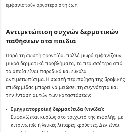
εμφανιστούν αργότερα στη ζωή.
Αντιμετώπιση συχνών δερματικών
παθήσεων στα παιδιά
Παρά τη σωστή φροντίδα, πολλά μωρά εμφανίζουν
μικρά δερματικά προβλήματα, τα περισσότερα από
τα οποία είναι παροδικά και εύκολα
αντιμετωπίσιμα. Η σωστή περιποίηση της βρεφικής
επιδερμίδας μπορεί να μειώσει τη συχνότητα και
την ένταση αυτών των καταστάσεων:
Σμηγματορροϊκή δερματίτιδα (
νινίδα
):
Εμφανίζεται κυρίως στο τριχωτό της κεφαλής, με
κιτρινωπές ή λευκές λιπαρές κρούστες. Δεν είναι