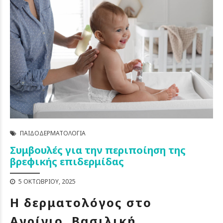
ΠΑΙΔΟΔΕΡΜΑΤΟΛΟΓΊΑ
Συμβουλές για την περιποίηση της
βρεφικής επιδερμίδας
5 ΟΚΤΩΒΡΊΟΥ, 2025
Η δερματολόγος στο
Αγρίνιο, Βασιλική