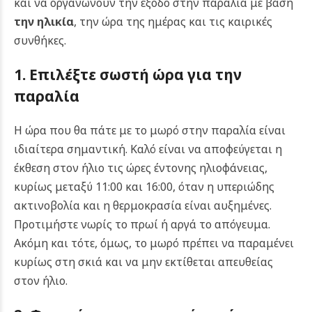
και να οργανώνουν την έξοδο στην παραλία με βάση
την ηλικία
, την ώρα της ημέρας και τις καιρικές
συνθήκες.
1. Επιλέξτε σωστή ώρα για την
παραλία
Η ώρα που θα πάτε με το μωρό στην παραλία είναι
ιδιαίτερα σημαντική. Καλό είναι να αποφεύγεται η
έκθεση στον ήλιο τις ώρες έντονης ηλιοφάνειας,
κυρίως μεταξύ 11:00 και 16:00, όταν η υπεριώδης
ακτινοβολία και η θερμοκρασία είναι αυξημένες.
Προτιμήστε νωρίς το πρωί ή αργά το απόγευμα.
Ακόμη και τότε, όμως, το μωρό πρέπει να παραμένει
κυρίως στη σκιά και να μην εκτίθεται απευθείας
στον ήλιο.