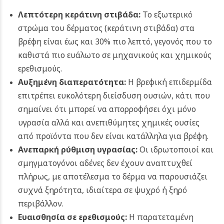
Λεπτότερη κεράτινη στιβάδα:
Το εξωτερικό
στρώμα του δέρματος (κεράτινη στιβάδα) στα
βρέφη είναι έως και 30% πιο λεπτό, γεγονός που το
καθιστά πιο ευάλωτο σε μηχανικούς και χημικούς
ερεθισμούς.
Αυξημένη διαπερατότητα:
Η βρεφική επιδερμίδα
επιτρέπει ευκολότερη διείσδυση ουσιών, κάτι που
σημαίνει ότι μπορεί να απορροφήσει όχι μόνο
υγρασία αλλά και ανεπιθύμητες χημικές ουσίες
από προϊόντα που δεν είναι κατάλληλα για βρέφη.
Ανεπαρκή ρύθμιση υγρασίας:
Οι ιδρωτοποιοί και
σμηγματογόνοι αδένες δεν έχουν αναπτυχθεί
πλήρως, με αποτέλεσμα το δέρμα να παρουσιάζει
συχνά ξηρότητα, ιδιαίτερα σε ψυχρό ή ξηρό
περιβάλλον.
Ευαισθησία σε ερεθισμούς:
Η παρατεταμένη