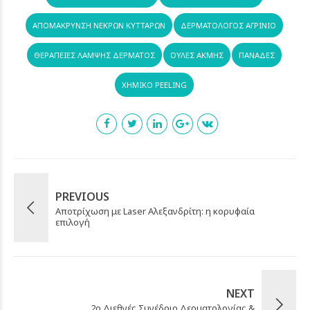
ΑΠΟΜΆΚΡΥΝΣΗ ΝΕΚΡΏΝ ΚΥΤΤΆΡΩΝ
ΔΕΡΜΑΤΟΛΟΓΟΣ ΑΓΡΊΝΙΟ
ΘΕΡΑΠΕΊΕΣ ΛΆΜΨΗΣ ΔΈΡΜΑΤΟΣ
ΟΥΛΈΣ ΑΚΜΉΣ
ΠΑΝΆΔΕΣ
ΧΗΜΙΚΌ PEELING
PREVIOUS
Αποτρίχωση με Laser Αλεξανδρίτη: η κορυφαία
επιλογή
NEXT
2ο Διεθνές Συνέδριο Δερματολογίας &