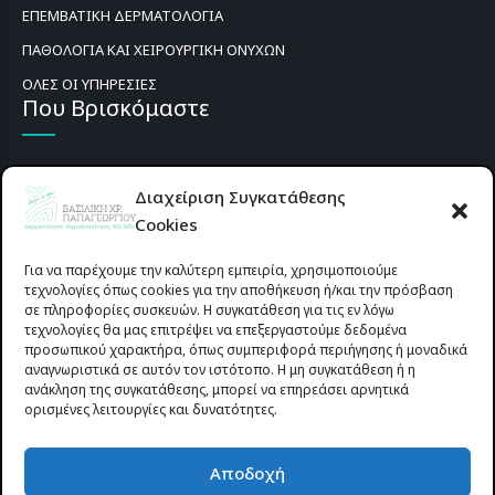
ΕΠΕΜΒΑΤΙΚΗ ΔΕΡΜΑΤΟΛΟΓΙΑ
ΠΑΘΟΛΟΓΙΑ ΚΑΙ ΧΕΙΡΟΥΡΓΙΚΗ ΟΝΥΧΩΝ
ΟΛΕΣ ΟΙ ΥΠΗΡΕΣΙΕΣ
Που Βρισκόμαστε
Διαχείριση Συγκατάθεσης
Cookies
Για να παρέχουμε την καλύτερη εμπειρία, χρησιμοποιούμε
τεχνολογίες όπως cookies για την αποθήκευση ή/και την πρόσβαση
σε πληροφορίες συσκευών. Η συγκατάθεση για τις εν λόγω
τεχνολογίες θα μας επιτρέψει να επεξεργαστούμε δεδομένα
προσωπικού χαρακτήρα, όπως συμπεριφορά περιήγησης ή μοναδικά
αναγνωριστικά σε αυτόν τον ιστότοπο. Η μη συγκατάθεση ή η
ανάκληση της συγκατάθεσης, μπορεί να επηρεάσει αρνητικά
ορισμένες λειτουργίες και δυνατότητες.
Προυσιωτίσσης 27 & Δ.Σταϊκου , Αγρίνιο 30133 (έναντι γηπέδου
Αποδοχή
Παναιτωλικού)