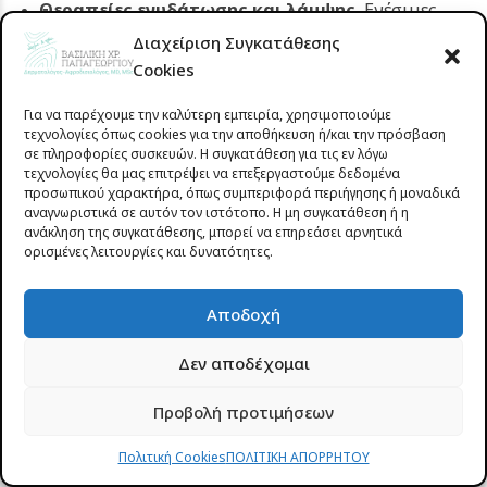
Θεραπείες ενυδάτωσης και λάμψης.
Ενέσιμες
θεραπείες,
μεσοθεραπεία
και
Skin Boosters
Διαχείριση Συγκατάθεσης
προσφέρουν βαθιά ενυδάτωση, βελτιώνουν την
Cookies
υφή του δέρματος και επαναφέρουν τη φυσική του
Για να παρέχουμε την καλύτερη εμπειρία, χρησιμοποιούμε
φωτεινότητα.
τεχνολογίες όπως cookies για την αποθήκευση ή/και την πρόσβαση
σε πληροφορίες συσκευών. Η συγκατάθεση για τις εν λόγω
Αντιμετώπιση δυσχρωμιών και πανάδων.
τεχνολογίες θα μας επιτρέψει να επεξεργαστούμε δεδομένα
Εξειδικευμένα
peeling
, laser και πρωτόκολλα
προσωπικού χαρακτήρα, όπως συμπεριφορά περιήγησης ή μοναδικά
αναγνωριστικά σε αυτόν τον ιστότοπο. Η μη συγκατάθεση ή η
λεύκανσης βοηθούν στη βελτίωση του χρωματικού
ανάκληση της συγκατάθεσης, μπορεί να επηρεάσει αρνητικά
τόνου και στη μείωση των σημαδιών
ορισμένες λειτουργίες και δυνατότητες.
φωτογήρανσης.
Αποδοχή
Δεν αποδέχομαι
Προβολή προτιμήσεων
Πολιτική Cookies
ΠΟΛΙΤΙΚΗ ΑΠΟΡΡΗΤΟΥ