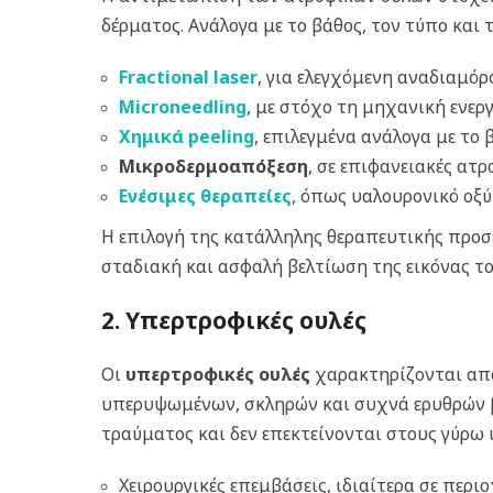
δέρματος. Ανάλογα με το βάθος, τον τύπο και
Fractional laser
, για ελεγχόμενη αναδιαμό
Microneedling
, με στόχο τη μηχανική εν
Χημικά peeling
, επιλεγμένα ανάλογα με το
Μικροδερμοαπόξεση
, σε επιφανειακές ατρ
Ενέσιμες θεραπείες
, όπως υαλουρονικό οξύ
Η επιλογή της κατάλληλης θεραπευτικής προσέ
σταδιακή και ασφαλή βελτίωση της εικόνας το
2. Υπερτροφικές ουλές
Οι
υπερτροφικές ουλές
χαρακτηρίζονται από
υπερυψωμένων, σκληρών και συχνά ερυθρών βλ
τραύματος και δεν επεκτείνονται στους γύρω 
Χειρουργικές επεμβάσεις, ιδιαίτερα σε περ