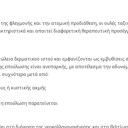
της φλεγμονής και την ατομική προδιάθεση, οι ουλές ταξι
κτηριστικά και απαιτεί διαφορετική θεραπευτική προσέγγ
λεια δερματικού ιστού και εμφανίζονται ως εμβυθίσεις 
ης επούλωσης είναι ανεπαρκής, με αποτέλεσμα την αδυν
ι συχνότερα μετά από:
ους ή κυστικής ακμής
ή η επούλωση παρατείνεται
ι στη διέγερση της νεοκολλαγονογένεσης και στη βελτίωσ