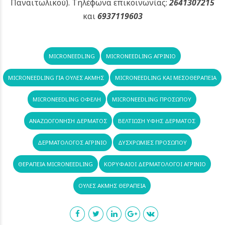
Παναιτωλικού).
Τηλέφωνα επικοινωνίας:
2641307215
και
6937119603
MICRONEEDLING
MICRONEEDLING ΑΓΡΊΝΙΟ
MICRONEEDLING ΓΙΑ ΟΥΛΈΣ ΑΚΜΉΣ
MICRONEEDLING ΚΑΙ ΜΕΣΟΘΕΡΑΠΕΊΑ
MICRONEEDLING ΟΦΈΛΗ
MICRONEEDLING ΠΡΟΣΏΠΟΥ
ΑΝΑΖΩΟΓΌΝΗΣΗ ΔΈΡΜΑΤΟΣ
ΒΕΛΤΊΩΣΗ ΥΦΉΣ ΔΈΡΜΑΤΟΣ
ΔΕΡΜΑΤΟΛΟΓΟΣ ΑΓΡΊΝΙΟ
ΔΥΣΧΡΩΜΊΕΣ ΠΡΟΣΏΠΟΥ
ΘΕΡΑΠΕΊΑ MICRONEEDLING
ΚΟΡΥΦΑΊΟΙ ΔΕΡΜΑΤΟΛΌΓΟΙ ΑΓΡΊΝΙΟ
ΟΥΛΈΣ ΑΚΜΉΣ ΘΕΡΑΠΕΊΑ