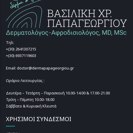
Τηλ:
+(30) 2641307215
+(30) 6937119603
Email: doctor@dermapapageorgiou.gr
Ωράριο Λειτουργίας :
Δευτέρα – Τετάρτη – Παρασκευή 10.00-14.00 & 17.00-21.00
Τρίτη – Πέμπτη 10.00-18.00
Σάββατο & Κυριακή Κλειστά
ΧΡΗΣΙΜΟΙ ΣΥΝΔΕΣΜΟΙ