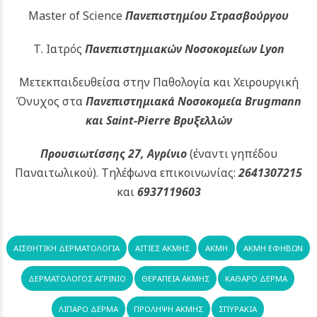
Master of Science
Πανεπιστημίου Στρασβούργου
Τ. Ιατρός
Πανεπιστημιακών
Νοσοκομείων Lyon
Μετεκπαιδευθείσα στην Παθολογία και Χειρουργική
Όνυχος στα
Πανεπιστημιακά Νοσοκομεία Brugmann
και Saint-Pierre Βρυξελλών
Προυσιωτίσσης 27, Αγρίνιο
(έναντι γηπέδου
Παναιτωλικού).
Τηλέφωνα επικοινωνίας:
2641307215
και
6937119603
ΑΙΣΘΗΤΙΚΉ ΔΕΡΜΑΤΟΛΟΓΊΑ
ΑΙΤΊΕΣ ΑΚΜΉΣ
ΑΚΜΉ
ΑΚΜΉ ΕΦΉΒΩΝ
ΔΕΡΜΑΤΟΛΟΓΟΣ ΑΓΡΊΝΙΟ
ΘΕΡΑΠΕΊΑ ΑΚΜΉΣ
ΚΑΘΑΡΌ ΔΈΡΜΑ
ΛΙΠΑΡΌ ΔΈΡΜΑ
ΠΡΌΛΗΨΗ ΑΚΜΉΣ
ΣΠΥΡΆΚΙΑ