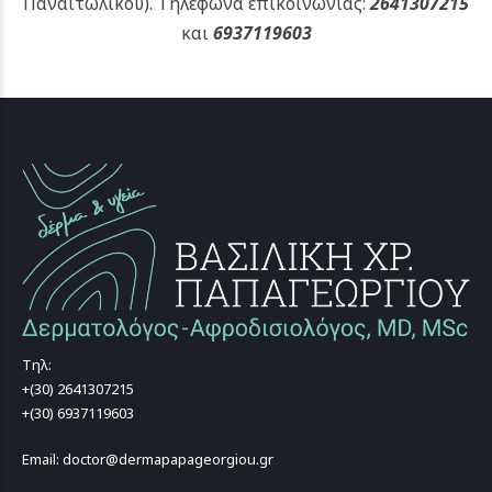
Παναιτωλικού).
Τηλέφωνα επικοινωνίας:
2641307215
και
6937119603
Τηλ:
+(30) 2641307215
+(30) 6937119603
Email: doctor@dermapapageorgiou.gr