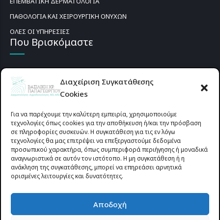
ΕΠΕΜΒΑΤΙΚΗ ΔΕΡΜΑΤΟΛΟΓΙΑ
ΠΑΘΟΛΟΓΙΑ ΚΑΙ ΧΕΙΡΟΥΡΓΙΚΗ ΟΝΥΧΩΝ
ΟΛΕΣ ΟΙ ΥΠΗΡΕΣΙΕΣ
Που Βρισκόμαστε
Διαχείριση Συγκατάθεσης
Cookies
Για να παρέχουμε την καλύτερη εμπειρία, χρησιμοποιούμε
τεχνολογίες όπως cookies για την αποθήκευση ή/και την πρόσβαση
σε πληροφορίες συσκευών. Η συγκατάθεση για τις εν λόγω
τεχνολογίες θα μας επιτρέψει να επεξεργαστούμε δεδομένα
προσωπικού χαρακτήρα, όπως συμπεριφορά περιήγησης ή μοναδικά
αναγνωριστικά σε αυτόν τον ιστότοπο. Η μη συγκατάθεση ή η
ανάκληση της συγκατάθεσης, μπορεί να επηρεάσει αρνητικά
ορισμένες λειτουργίες και δυνατότητες.
Προυσιωτίσσης 27 & Δ.Σταϊκου , Αγρίνιο 30133 (έναντι γηπέδου
Αποδοχή
Παναιτωλικού)