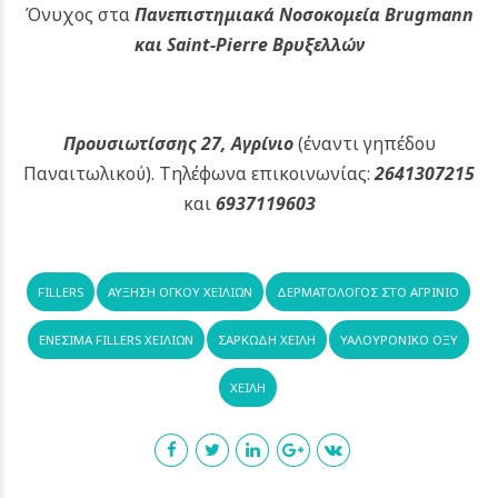
Όνυχος στα
Πανεπιστημιακά Νοσοκομεία Brugmann
και Saint-Pierre Βρυξελλών
Προυσιωτίσσης 27, Αγρίνιο
(έναντι γηπέδου
Παναιτωλικού).
Τηλέφωνα επικοινωνίας:
2641307215
και
6937119603
FILLERS
ΑΎΞΗΣΗ ΌΓΚΟΥ ΧΕΙΛΙΏΝ
ΔΕΡΜΑΤΟΛΌΓΟΣ ΣΤΟ ΑΓΡΊΝΙΟ
ΕΝΈΣΙΜΑ FILLERS ΧΕΙΛΙΏΝ
ΣΑΡΚΏΔΗ ΧΕΊΛΗ
ΥΑΛΟΥΡΟΝΙΚΌ ΟΞΎ
ΧΕΊΛΗ