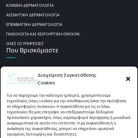
ΚΛΙΝΙΚΗ ΔΕΡΜΑΤΟΛΟΓΙΑ
ΑΙΣΘΗΤΙΚΗ ΔΕΡΜΑΤΟΛΟΓΙΑ
ΕΠΕΜΒΑΤΙΚΗ ΔΕΡΜΑΤΟΛΟΓΙΑ
ΠΑΘΟΛΟΓΙΑ ΚΑΙ ΧΕΙΡΟΥΡΓΙΚΗ ΟΝΥΧΩΝ
ΟΛΕΣ ΟΙ ΥΠΗΡΕΣΙΕΣ
Που Βρισκόμαστε
Διαχείριση Συγκατάθεσης
Cookies
Για να παρέχουμε την καλύτερη εμπειρία, χρησιμοποιούμε
τεχνολογίες όπως cookies για την αποθήκευση ή/και την πρόσβαση
σε πληροφορίες συσκευών. Η συγκατάθεση για τις εν λόγω
τεχνολογίες θα μας επιτρέψει να επεξεργαστούμε δεδομένα
προσωπικού χαρακτήρα, όπως συμπεριφορά περιήγησης ή μοναδικά
αναγνωριστικά σε αυτόν τον ιστότοπο. Η μη συγκατάθεση ή η
ανάκληση της συγκατάθεσης, μπορεί να επηρεάσει αρνητικά
ορισμένες λειτουργίες και δυνατότητες.