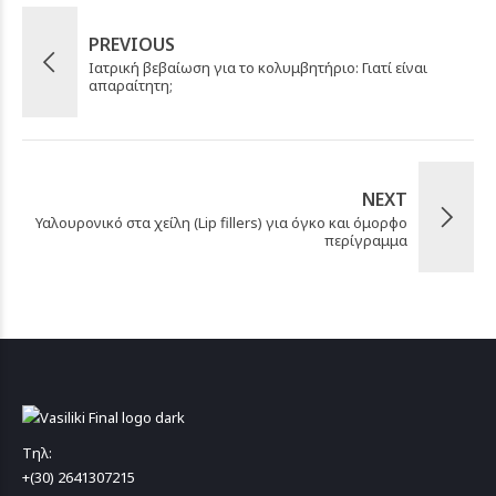
PREVIOUS
Ιατρική βεβαίωση για το κολυμβητήριο: Γιατί είναι
απαραίτητη;
NEXT
Υαλουρονικό στα χείλη (Lip fillers) για όγκο και όμορφο
περίγραμμα
Τηλ:
+(30) 2641307215