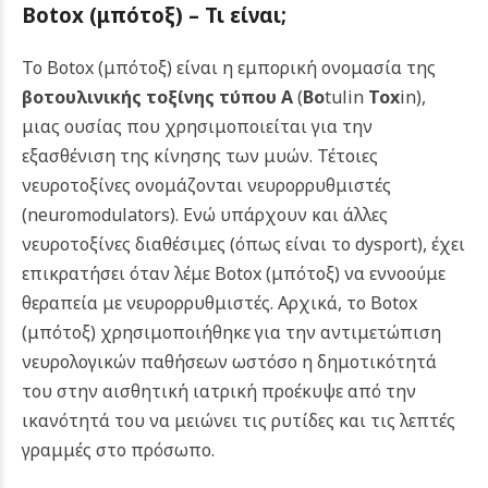
Botox (μπότοξ) –
Τι είναι
;
Το Botox (μπότοξ) είναι η εμπορική ονομασία της
βοτουλινικής τοξίνης τύπου Α
(
Bo
tulin
Tox
in
),
μιας ουσίας που χρησιμοποιείται για την
εξασθένιση της κίνησης των μυών. Τέτοιες
νευροτοξίνες ονομάζονται νευρορρυθμιστές
(neuromodulators). Ενώ υπάρχουν και άλλες
νευροτοξίνες διαθέσιμες (όπως είναι το dysport), έχει
επικρατήσει όταν λέμε Botox (μπότοξ) να εννοούμε
θεραπεία με νευρορρυθμιστές. Αρχικά, το Botox
(μπότοξ) χρησιμοποιήθηκε για την αντιμετώπιση
νευρολογικών παθήσεων ωστόσο η δημοτικότητά
του στην αισθητική ιατρική προέκυψε από την
ικανότητά του να μειώνει τις ρυτίδες και τις λεπτές
γραμμές στο πρόσωπο.