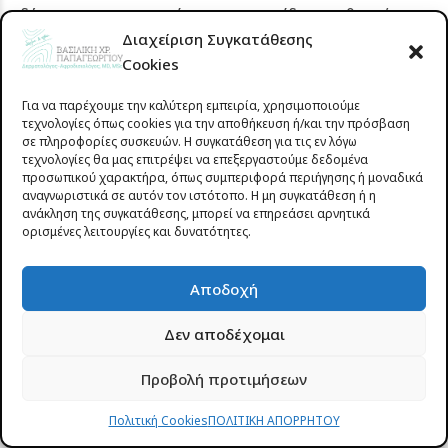
δέρματος και στη μείωση των ρυτίδων, καθιστώντας
Διαχείριση Συγκατάθεσης
την ιδανική για όσους επιθυμούν βαθιά ανανέωση
Cookies
της επιδερμίδας τους.
Για να παρέχουμε την καλύτερη εμπειρία, χρησιμοποιούμε
Οφέλη:
τεχνολογίες όπως cookies για την αποθήκευση ή/και την πρόσβαση
σε πληροφορίες συσκευών. Η συγκατάθεση για τις εν λόγω
τεχνολογίες θα μας επιτρέψει να επεξεργαστούμε δεδομένα
Μακροχρόνια σύσφιξη του δέρματος
προσωπικού χαρακτήρα, όπως συμπεριφορά περιήγησης ή μοναδικά
Βελτίωση της ελαστικότητας και της
αναγνωριστικά σε αυτόν τον ιστότοπο. Η μη συγκατάθεση ή η
ανάκληση της συγκατάθεσης, μπορεί να επηρεάσει αρνητικά
σφριγηλότητας
ορισμένες λειτουργίες και δυνατότητες.
Αντιγήρανση και αναζωογόνηση του δέρματος
Μείωση των ρυτίδων και των λεπτών γραμμών
Αποδοχή
Δεν αποδέχομαι
Συχνές ερωτήσεις
Προβολή προτιμήσεων
Πόσο συχνά πρέπει να κάνω καθαρισμό
Πολιτική Cookies
ΠΟΛΙΤΙΚΗ ΑΠΟΡΡΗΤΟΥ
προσώπου;