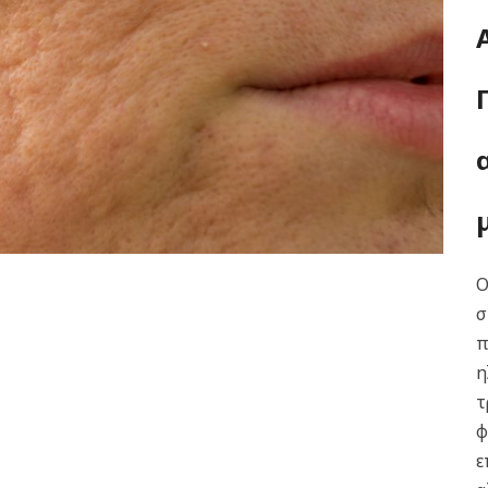
Ο
σ
π
η
τ
φ
ε