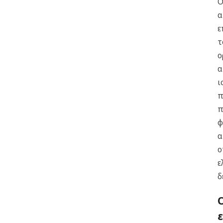
Ο
α
ε
τ
ο
α
ι
π
π
φ
α
ο
ε
δ