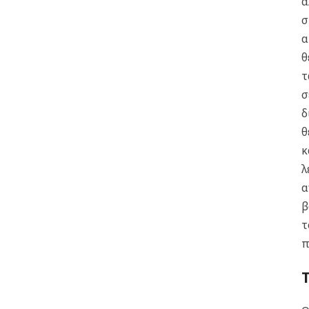
α
σ
α
θ
τ
σ
δ
θ
κ
λ
α
β
τ
π
Τ