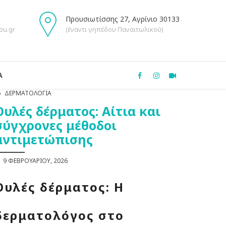
Προυσιωτίσσης 27, Αγρίνιο 30133
ou.gr
(έναντι γηπέδου Παναιτωλικού)
Α
ΔΕΡΜΑΤΟΛΟΓΊΑ
Ουλές δέρματος: Aίτια και
σύγχρονες μέθοδοι
αντιμετώπισης
9 ΦΕΒΡΟΥΑΡΊΟΥ, 2026
Ουλές δέρματος: Η
δερματολόγος στο