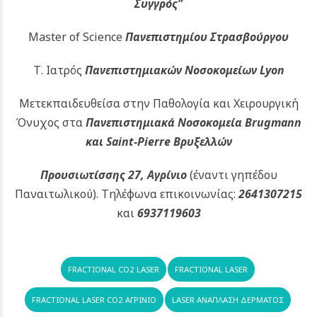
Συγγρός”
Master of Science
Πανεπιστημίου Στρασβούργου
Τ. Ιατρός
Πανεπιστημιακών
Νοσοκομείων Lyon
Μετεκπαιδευθείσα στην Παθολογία και Χειρουργική
Όνυχος στα
Πανεπιστημιακά Νοσοκομεία Brugmann
και Saint-Pierre Βρυξελλών
Προυσιωτίσσης 27, Αγρίνιο
(έναντι γηπέδου
Παναιτωλικού).
Τηλέφωνα επικοινωνίας:
2641307215
και
6937119603
FRACTIONAL CO2 LASER
FRACTIONAL LASER
FRACTIONAL LASER CO2 ΑΓΡΊΝΙΟ
LASER ΑΝΆΠΛΑΣΗ ΔΈΡΜΑΤΟΣ