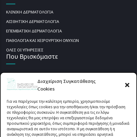
ΚΛΙΝΙΚΗ ΔΕΡΜΑΤΟΛΟΓΙΑ
ΑΙΣΘΗΤΙΚΗ ΔΕΡΜΑΤΟΛΟΓΙΑ
ΕΠΕΜΒΑΤΙΚΗ ΔΕΡΜΑΤΟΛΟΓΙΑ
ΠΑΘΟΛΟΓΙΑ ΚΑΙ ΧΕΙΡΟΥΡΓΙΚΗ ΟΝΥΧΩΝ
ΟΛΕΣ ΟΙ ΥΠΗΡΕΣΙΕΣ
Που Βρισκόμαστε
Διαχείριση Συγκατάθεσης
Cookies
Για να παρέχουμε την καλύτερη εμπειρία, χρησιμοποιούμε
τεχνολογίες όπως cookies για την αποθήκευση ή/και την πρόσβαση
σε πληροφορίες συσκευών. Η συγκατάθεση για τις εν λόγω
τεχνολογίες θα μας επιτρέψει να επεξεργαστούμε δεδομένα
προσωπικού χαρακτήρα, όπως συμπεριφορά περιήγησης ή μοναδικά
αναγνωριστικά σε αυτόν τον ιστότοπο. Η μη συγκατάθεση ή η
ανάκληση της συγκατάθεσης, μπορεί να επηρεάσει αρνητικά