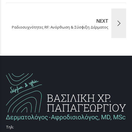
NEXT
Ραδιοσυχνότητες RF: Ανόρθωση & Σύσφιξη Δέρματος
Τηλ: