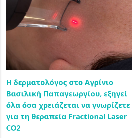
Η δερματολόγος στο Αγρίνιο
Βασιλική Παπαγεωργίου, εξηγεί
όλα όσα χρειάζεται να γνωρίζετε
για τη θεραπεία Fractional Laser
CO2