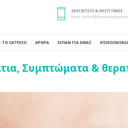
2641307215 & 6937119603
Email: doctor@dermapapageorgi
ΤΟ ΙΑΤΡΕΙΟ
ΑΡΘΡΑ
ΕΙΠΑΝ ΓΙΑ ΕΜΑΣ
ΕΠΙΚΟΙΝΩΝΙ
Αίτια, Συμπτώματα & θερα