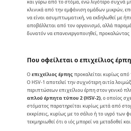
και γύρω από το στόμα, ενώ λιγότερο συχνά μ
κλινικά από την εμφάνιση ομάδων μικρών, ε
να είναι ασυμπτωματική, να εκδηλωθεί με ήπι
αποβάλλεται από τον οργανισμό, αλλά παραμέν
δυνατόν να επανενεργοποιηθεί, προκαλώντας 
Που οφείλεται ο επιχείλιος έρπη
Ο
επιχείλιος έρπης
προκαλείται κυρίως από
Ο HSV-1 αποτελεί την συχνότερη αιτία λοιμώξ
περιπτώσεων επιχείλιου έρπη στον γενικό π
απλού έρπητα τύπου 2 (HSV-2)
, ο οποίος σχ
στόματος παρατηρείται κυρίως μετά από στ
εκκρίσεις, κυρίως με το σάλιο ή το υγρό των 
τεκμηριωθεί ότι ο ιός μπορεί να μεταδοθεί κ