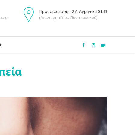
Προυσιωτίσσης 27, Αγρίνιο 30133
ou.gr
(έναντι γηπέδου Παναιτωλικού)
Α
πεία