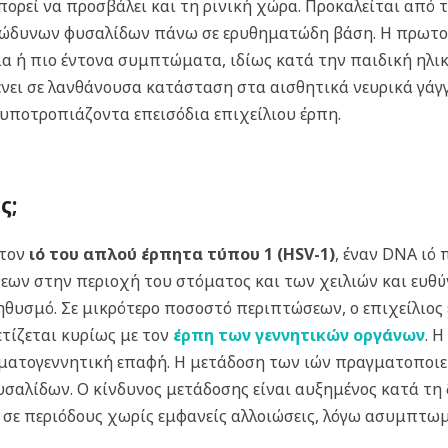
πορεί να προσβάλει και τη ρινική χώρα. Προκαλείται από 
πώδυνων φυσαλίδων πάνω σε ερυθηματώδη βάση. Η πρωτολ
α ή πιο έντονα συμπτώματα, ιδίως κατά την παιδική ηλικί
ει σε λανθάνουσα κατάσταση στα αισθητικά νευρικά γάγγλ
υποτροπιάζοντα επεισόδια επιχείλιου έρπη.
ς;
 τον
ιό του απλού έρπητα τύπου 1 (HSV-1)
, έναν DNA ιό
εων στην περιοχή του στόματος και των χειλιών και ευθύ
ληθυσμό.
Σε μικρότερο ποσοστό περιπτώσεων, ο επιχείλιος 
ετίζεται κυρίως με τον
έρπη των γεννητικών οργάνων
. 
οματογεννητική επαφή.
Η μετάδοση των ιών πραγματοποιε
φυσαλίδων. Ο κίνδυνος μετάδοσης είναι αυξημένος κατά τη
αι σε περιόδους χωρίς εμφανείς αλλοιώσεις, λόγω ασυμπτω