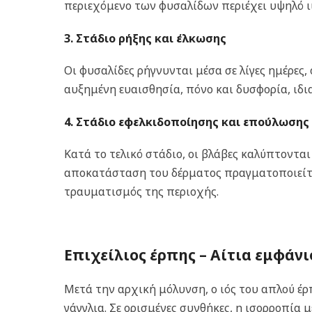
περιεχόμενο των φυσαλίδων περιέχει υψηλό ιι
3. Στάδιο ρήξης και έλκωσης
Οι φυσαλίδες ρήγνυνται μέσα σε λίγες ημέρες
αυξημένη ευαισθησία, πόνο και δυσφορία, ιδι
4. Στάδιο εφελκιδοποίησης και επούλωσης
Κατά το τελικό στάδιο, οι βλάβες καλύπτοντα
αποκατάσταση του δέρματος πραγματοποιείτα
τραυματισμός της περιοχής.
Επιχείλιος έρπης –
Αίτια εμφάνι
Μετά την αρχική μόλυνση, ο ιός του απλού έ
γάγγλια. Σε ορισμένες συνθήκες, η ισορροπία