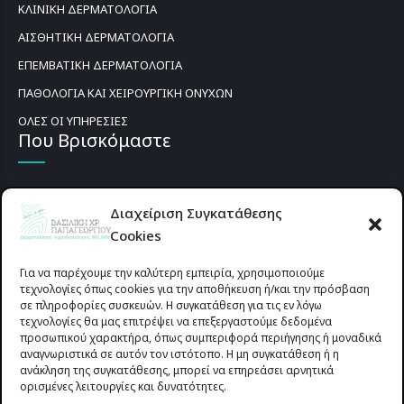
ΚΛΙΝΙΚΗ ΔΕΡΜΑΤΟΛΟΓΙΑ
ΑΙΣΘΗΤΙΚΗ ΔΕΡΜΑΤΟΛΟΓΙΑ
ΕΠΕΜΒΑΤΙΚΗ ΔΕΡΜΑΤΟΛΟΓΙΑ
ΠΑΘΟΛΟΓΙΑ ΚΑΙ ΧΕΙΡΟΥΡΓΙΚΗ ΟΝΥΧΩΝ
ΟΛΕΣ ΟΙ ΥΠΗΡΕΣΙΕΣ
Που Βρισκόμαστε
Διαχείριση Συγκατάθεσης
Cookies
Για να παρέχουμε την καλύτερη εμπειρία, χρησιμοποιούμε
τεχνολογίες όπως cookies για την αποθήκευση ή/και την πρόσβαση
σε πληροφορίες συσκευών. Η συγκατάθεση για τις εν λόγω
τεχνολογίες θα μας επιτρέψει να επεξεργαστούμε δεδομένα
προσωπικού χαρακτήρα, όπως συμπεριφορά περιήγησης ή μοναδικά
αναγνωριστικά σε αυτόν τον ιστότοπο. Η μη συγκατάθεση ή η
ανάκληση της συγκατάθεσης, μπορεί να επηρεάσει αρνητικά
ορισμένες λειτουργίες και δυνατότητες.