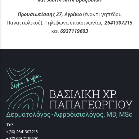
Προυσιωτίσσης 27, Αγρίνιο
(έναντι γηπέδου
Παναιτωλικού).
Τηλέφωνα επικοινωνίας:
2641307215
και
6937119603
Τηλ:
+(30) 2641307215
+(30) 6937119603