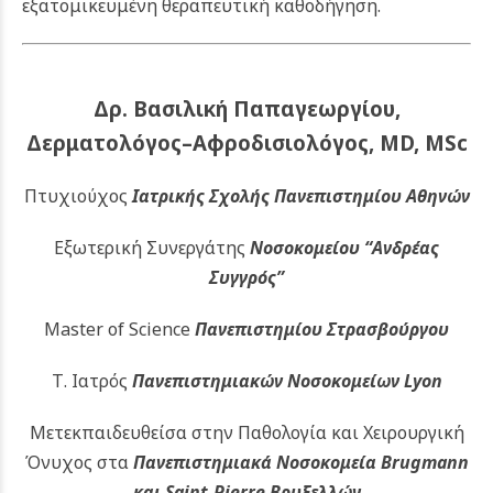
εξατομικευμένη θεραπευτική καθοδήγηση.
Δρ. Βασιλική Παπαγεωργίου,
Δερματολόγος–Αφροδισιολόγος, MD, MSc
Πτυχιούχος
Ιατρικής Σχολής Πανεπιστημίου Αθηνών
Εξωτερική Συνεργάτης
Νοσοκομείου
“Ανδρέας
Συγγρός”
Master of Science
Πανεπιστημίου Στρασβούργου
Τ. Ιατρός
Πανεπιστημιακών
Νοσοκομείων Lyon
Μετεκπαιδευθείσα στην Παθολογία και Χειρουργική
Όνυχος στα
Πανεπιστημιακά Νοσοκομεία Brugmann
και Saint-Pierre Βρυξελλών