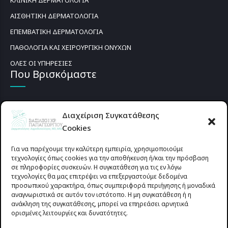
ΚΛΙΝΙΚΗ ΔΕΡΜΑΤΟΛΟΓΙΑ
ΑΙΣΘΗΤΙΚΗ ΔΕΡΜΑΤΟΛΟΓΙΑ
ΕΠΕΜΒΑΤΙΚΗ ΔΕΡΜΑΤΟΛΟΓΙΑ
ΠΑΘΟΛΟΓΙΑ ΚΑΙ ΧΕΙΡΟΥΡΓΙΚΗ ΟΝΥΧΩΝ
ΟΛΕΣ ΟΙ ΥΠΗΡΕΣΙΕΣ
Που Βρισκόμαστε
Διαχείριση Συγκατάθεσης
Cookies
Για να παρέχουμε την καλύτερη εμπειρία, χρησιμοποιούμε
τεχνολογίες όπως cookies για την αποθήκευση ή/και την πρόσβαση
σε πληροφορίες συσκευών. Η συγκατάθεση για τις εν λόγω
τεχνολογίες θα μας επιτρέψει να επεξεργαστούμε δεδομένα
προσωπικού χαρακτήρα, όπως συμπεριφορά περιήγησης ή μοναδικά
αναγνωριστικά σε αυτόν τον ιστότοπο. Η μη συγκατάθεση ή η
ανάκληση της συγκατάθεσης, μπορεί να επηρεάσει αρνητικά
ορισμένες λειτουργίες και δυνατότητες.