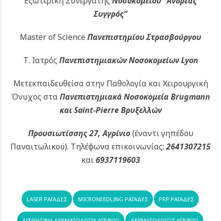
Εξωτερική Συνεργάτης
Νοσοκομείου
“Ανδρέας
Συγγρός”
Master of Science
Πανεπιστημίου Στρασβούργου
Τ. Ιατρός
Πανεπιστημιακών
Νοσοκομείων Lyon
Μετεκπαιδευθείσα στην Παθολογία και Χειρουργική
Όνυχος στα
Πανεπιστημιακά Νοσοκομεία Brugmann
και Saint-Pierre Βρυξελλών
Προυσιωτίσσης 27, Αγρίνιο
(έναντι γηπέδου
Παναιτωλικού).
Τηλέφωνα επικοινωνίας:
2641307215
και
6937119603
LASER ΡΑΓΆΔΕΣ
MICRONEEDLING ΡΑΓΆΔΕΣ
PRP ΡΑΓΆΔΕΣ
ΑΙΣΘΗΤΙΚΉ ΔΕΡΜΑΤΟΛΟΓΊΑ ΑΓΡΊΝΙΟ
ΔΕΡΜΑΤΟΛΟΓΟΣ ΑΓΡΊΝΙΟ