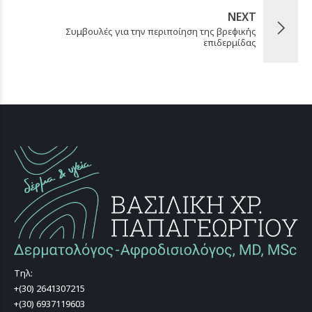
NEXT
Συμβουλές για την περιποίηση της βρεφικής
επιδερμίδας
Τηλ:
+(30) 2641307215
+(30) 6937119603