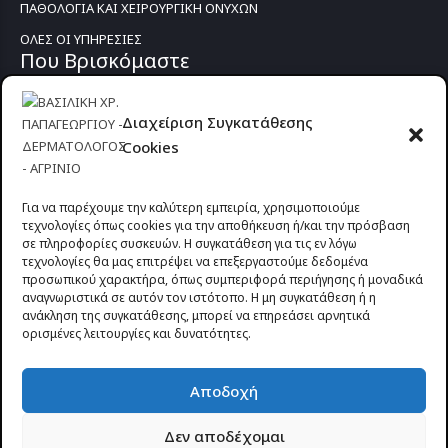
ΠΑΘΟΛΟΓΙΑ ΚΑΙ ΧΕΙΡΟΥΡΓΙΚΗ ΟΝΥΧΩΝ
ΟΛΕΣ ΟΙ ΥΠΗΡΕΣΙΕΣ
Που Βρισκόμαστε
Διαχείριση Συγκατάθεσης
Cookies
Για να παρέχουμε την καλύτερη εμπειρία, χρησιμοποιούμε
τεχνολογίες όπως cookies για την αποθήκευση ή/και την πρόσβαση
σε πληροφορίες συσκευών. Η συγκατάθεση για τις εν λόγω
τεχνολογίες θα μας επιτρέψει να επεξεργαστούμε δεδομένα
προσωπικού χαρακτήρα, όπως συμπεριφορά περιήγησης ή μοναδικά
αναγνωριστικά σε αυτόν τον ιστότοπο. Η μη συγκατάθεση ή η
ανάκληση της συγκατάθεσης, μπορεί να επηρεάσει αρνητικά
ορισμένες λειτουργίες και δυνατότητες.
Προυσιωτίσσης 27 & Δ.Σταϊκου , Αγρίνιο 30133 (έναντι γηπέδου
Αποδοχή
Παναιτωλικού)
Δεν αποδέχομαι