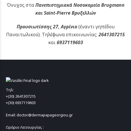
Όνυχος στα
Πανεπιστημιακά Νοσοκομεία Brugmann
και Saint-Pierre Βρυξελλών
Προυσιωτίσσης 27, Αγρίνιο
(έναντι γηπέδου
Παναιτωλικού).
Τηλέφωνα επικοινωνίας:
2641307215
και
6937119603
Τηλ:
+(30) 2641307215
+(30) 6937119603
Email: doctor@dermapapageorgiou.gr
Ωράριο Λειτουργίας :