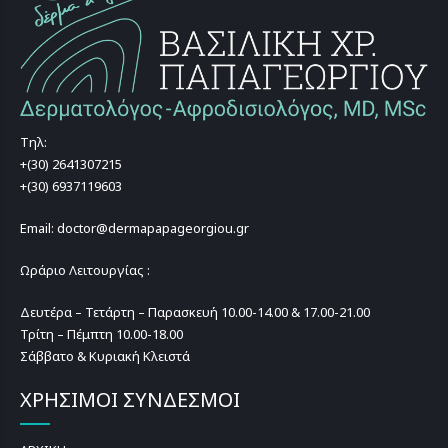
Τηλ:
+(30) 2641307215
+(30) 6937119603
Email: doctor@dermapapageorgiou.gr
Ωράριο Λειτουργίας :
Δευτέρα – Τετάρτη – Παρασκευή 10.00-14.00 & 17.00-21.00
Τρίτη – Πέμπτη 10.00-18.00
Σάββατο & Κυριακή Κλειστά
ΧΡΗΣΙΜΟΙ ΣΥΝΔΕΣΜΟΙ