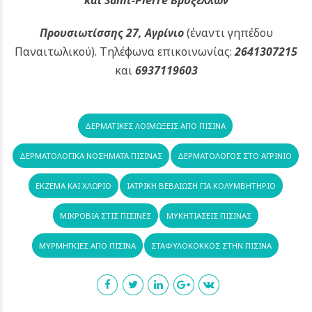
Προυσιωτίσσης 27, Αγρίνιο
(έναντι γηπέδου
Παναιτωλικού).
Τηλέφωνα επικοινωνίας:
2641307215
και
6937119603
ΔΕΡΜΑΤΙΚΈΣ ΛΟΙΜΏΞΕΙΣ ΑΠΌ ΠΙΣΊΝΑ
ΔΕΡΜΑΤΟΛΟΓΙΚΆ ΝΟΣΉΜΑΤΑ ΠΙΣΊΝΑΣ
ΔΕΡΜΑΤΟΛΌΓΟΣ ΣΤΟ ΑΓΡΊΝΙΟ
ΈΚΖΕΜΑ ΚΑΙ ΧΛΏΡΙΟ
ΙΑΤΡΙΚΉ ΒΕΒΑΊΩΣΗ ΓΙΑ ΚΟΛΥΜΒΗΤΉΡΙΟ
ΜΙΚΡΌΒΙΑ ΣΤΙΣ ΠΙΣΊΝΕΣ
ΜΥΚΗΤΙΆΣΕΙΣ ΠΙΣΊΝΑΣ
ΜΥΡΜΗΓΚΙΈΣ ΑΠΌ ΠΙΣΊΝΑ
ΣΤΑΦΥΛΌΚΟΚΚΟΣ ΣΤΗΝ ΠΙΣΊΝΑ