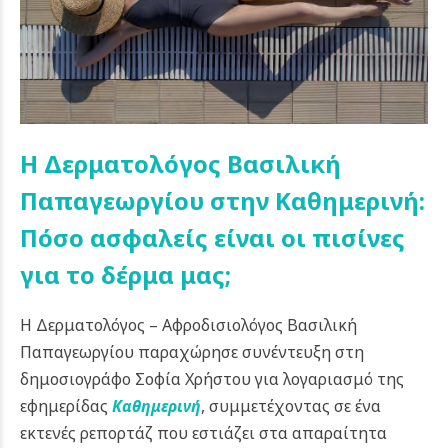
Η Δερματολόγος Βασιλική
Παπαγεωργίου στην Καθημερινή:
Πόσο ασφαλείς είναι οι πισίνες
για το δέρμα μας;
Η Δερματολόγος – Αφροδισιολόγος Βασιλική
Παπαγεωργίου παραχώρησε συνέντευξη στη
δημοσιογράφο Σοφία Χρήστου για λογαριασμό της
εφημερίδας
Καθημερινή
, συμμετέχοντας σε ένα
εκτενές ρεπορτάζ που εστιάζει στα απαραίτητα